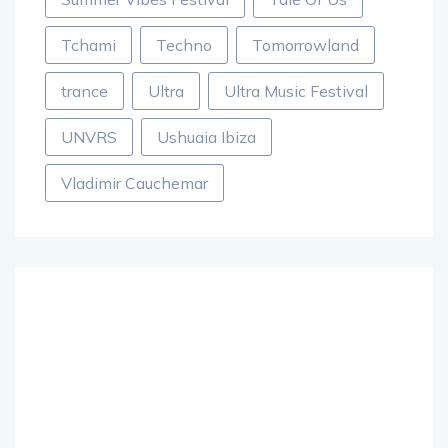
Tchami
Techno
Tomorrowland
trance
Ultra
Ultra Music Festival
UNVRS
Ushuaia Ibiza
Vladimir Cauchemar