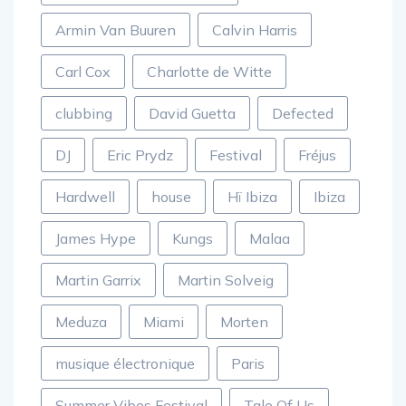
Armin Van Buuren
Calvin Harris
Carl Cox
Charlotte de Witte
clubbing
David Guetta
Defected
DJ
Eric Prydz
Festival
Fréjus
Hardwell
house
Hï Ibiza
Ibiza
James Hype
Kungs
Malaa
Martin Garrix
Martin Solveig
Meduza
Miami
Morten
musique électronique
Paris
Summer Vibes Festival
Tale Of Us