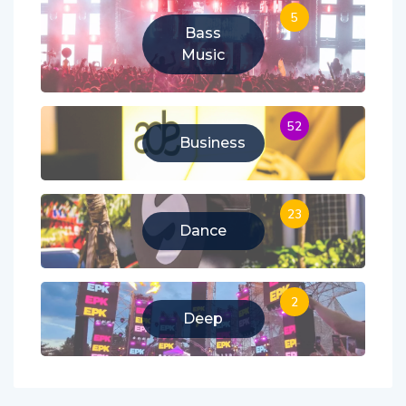
5
Bass
Music
52
Business
23
Dance
2
Deep