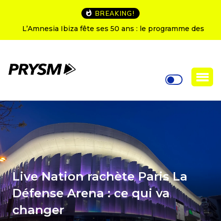
BREAKING!
L’Amnesia Ibiza fête ses 50 ans : le programme des
soirées d’ouverture
Live Nation rachète Paris La
Défense Arena : ce qui va
changer