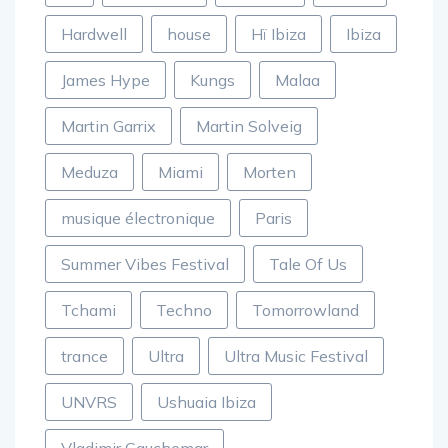
DJ
Eric Prydz
Festival
Fréjus
Hardwell
house
Hï Ibiza
Ibiza
James Hype
Kungs
Malaa
Martin Garrix
Martin Solveig
Meduza
Miami
Morten
musique électronique
Paris
Summer Vibes Festival
Tale Of Us
Tchami
Techno
Tomorrowland
trance
Ultra
Ultra Music Festival
UNVRS
Ushuaia Ibiza