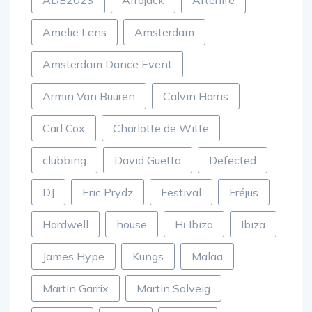
ADE2023
Afrojack
Afterlife
Amelie Lens
Amsterdam
Amsterdam Dance Event
Armin Van Buuren
Calvin Harris
Carl Cox
Charlotte de Witte
clubbing
David Guetta
Defected
DJ
Eric Prydz
Festival
Fréjus
Hardwell
house
Hï Ibiza
Ibiza
James Hype
Kungs
Malaa
Martin Garrix
Martin Solveig