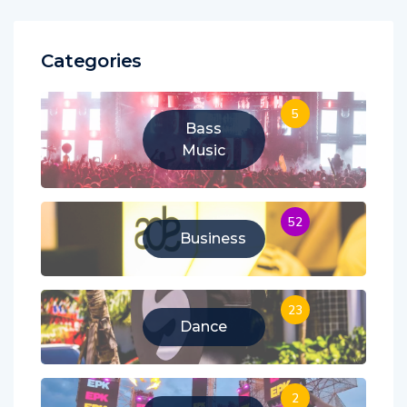
Categories
5
Bass
Music
52
Business
23
Dance
2