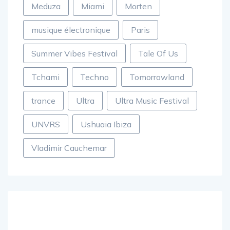
Meduza
Miami
Morten
musique électronique
Paris
Summer Vibes Festival
Tale Of Us
Tchami
Techno
Tomorrowland
trance
Ultra
Ultra Music Festival
UNVRS
Ushuaia Ibiza
Vladimir Cauchemar