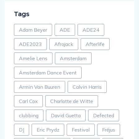
Tags
Adam Beyer
ADE
ADE24
ADE2023
Afrojack
Afterlife
Amelie Lens
Amsterdam
Amsterdam Dance Event
Armin Van Buuren
Calvin Harris
Carl Cox
Charlotte de Witte
clubbing
David Guetta
Defected
DJ
Eric Prydz
Festival
Fréjus