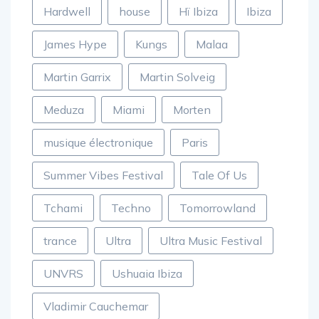
Hardwell
house
Hï Ibiza
Ibiza
James Hype
Kungs
Malaa
Martin Garrix
Martin Solveig
Meduza
Miami
Morten
musique électronique
Paris
Summer Vibes Festival
Tale Of Us
Tchami
Techno
Tomorrowland
trance
Ultra
Ultra Music Festival
UNVRS
Ushuaia Ibiza
Vladimir Cauchemar