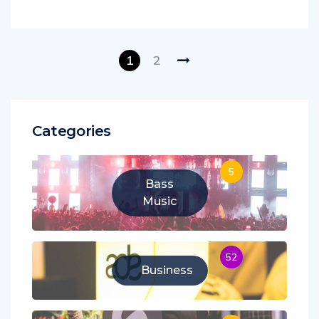
1
2
Categories
5
Bass
Music
52
Business