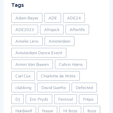
Tags
Adam Beyer
ADE
ADE24
ADE2023
Afrojack
Afterlife
Amelie Lens
Amsterdam
Amsterdam Dance Event
Armin Van Buuren
Calvin Harris
Carl Cox
Charlotte de Witte
clubbing
David Guetta
Defected
DJ
Eric Prydz
Festival
Fréjus
Hardwell
house
Hï Ibiza
Ibiza