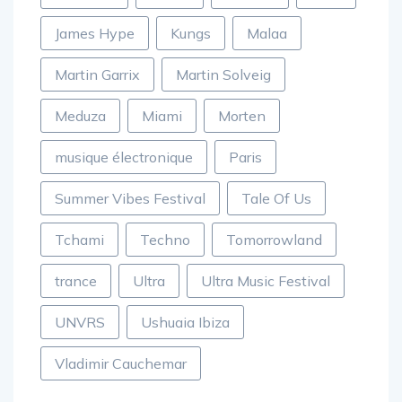
James Hype
Kungs
Malaa
Martin Garrix
Martin Solveig
Meduza
Miami
Morten
musique électronique
Paris
Summer Vibes Festival
Tale Of Us
Tchami
Techno
Tomorrowland
trance
Ultra
Ultra Music Festival
UNVRS
Ushuaia Ibiza
Vladimir Cauchemar