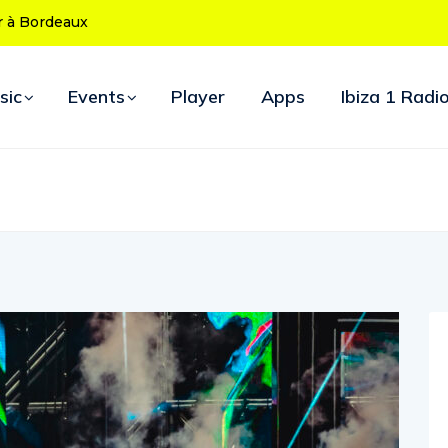
 ans : le programme des soirées d’ouverture
sic
Events
Player
Apps
Ibiza 1 Radi