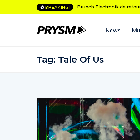
L’Amnesia Ibiza fête ses 50
BREAKING!
News
Mu
Tag:
Tale Of Us