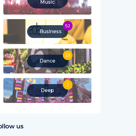
Music
52
Business
23
Dance
2
Deep
ollow us