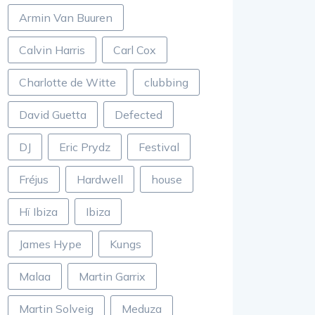
Armin Van Buuren
Calvin Harris
Carl Cox
Charlotte de Witte
clubbing
David Guetta
Defected
DJ
Eric Prydz
Festival
Fréjus
Hardwell
house
Hï Ibiza
Ibiza
James Hype
Kungs
Malaa
Martin Garrix
Martin Solveig
Meduza