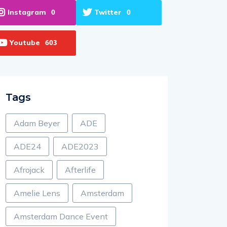
Instagram
Twitter
0
0
Youtube
603
Tags
Adam Beyer
ADE
ADE24
ADE2023
Afrojack
Afterlife
Amelie Lens
Amsterdam
Amsterdam Dance Event