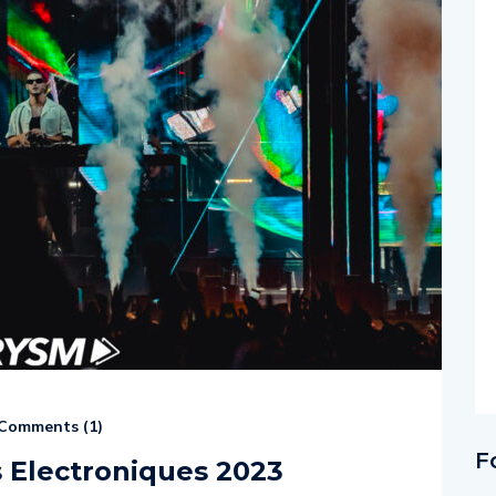
Comments (
1
)
F
 Electroniques 2023