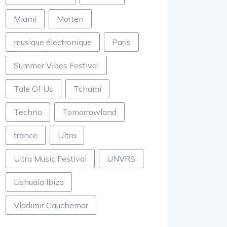
Miami
Morten
musique électronique
Paris
Summer Vibes Festival
Tale Of Us
Tchami
Techno
Tomorrowland
trance
Ultra
Ultra Music Festival
UNVRS
Ushuaia Ibiza
Vladimir Cauchemar