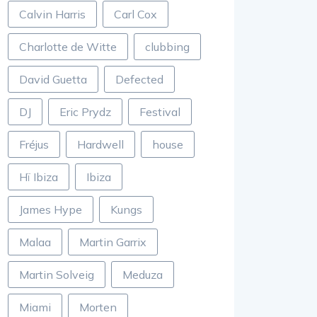
Calvin Harris
Carl Cox
Charlotte de Witte
clubbing
David Guetta
Defected
DJ
Eric Prydz
Festival
Fréjus
Hardwell
house
Hï Ibiza
Ibiza
James Hype
Kungs
Malaa
Martin Garrix
Martin Solveig
Meduza
Miami
Morten