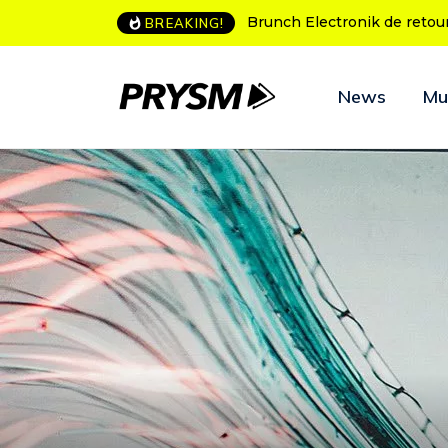
L’Amnesia Ibiza fête ses 50
BREAKING!
News
Mu