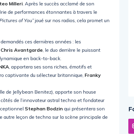
eo Milleri
. Après le succès acclamé de son
rie de performances étonnantes à travers le
Pictures of You”
joué sur nos radios, cela promet un
s demandés ces dernières années : les
t
Chris Avantgarde
, le duo derrière le puissant
t dynamique en back-to-back.
NKA
, apportera ses sons riches, émotifs et
ro captivante du sélecteur britannique,
Franky
ille de Jellybean Benitez), apporte son house
 côtés de l’innovateur astral techno et fondateur
exceptionnel
Stephan Bodzin
qui présentera son
F
ne autre leçon de techno sur la scène principale de