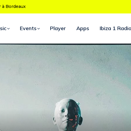
 ans : le programme des soirées d’ouverture
sic
Events
Player
Apps
Ibiza 1 Radi