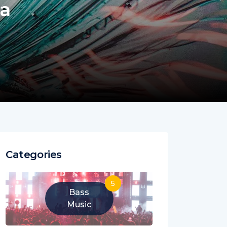
ïa
Categories
5
Bass
Music