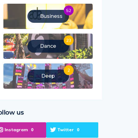
52
Business
23
Dance
2
Deep
ollow us
Instagram
Twitter
0
0