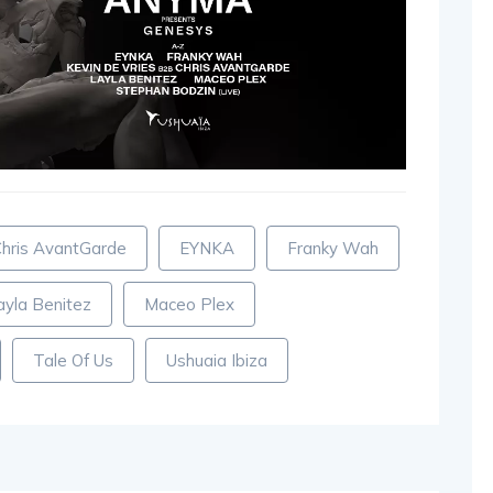
hris AvantGarde
EYNKA
Franky Wah
ayla Benitez
Maceo Plex
Tale Of Us
Ushuaia Ibiza