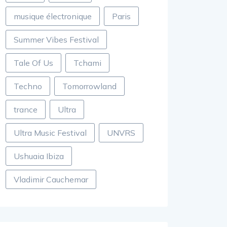
musique électronique
Paris
Summer Vibes Festival
Tale Of Us
Tchami
Techno
Tomorrowland
trance
Ultra
Ultra Music Festival
UNVRS
Ushuaia Ibiza
Vladimir Cauchemar