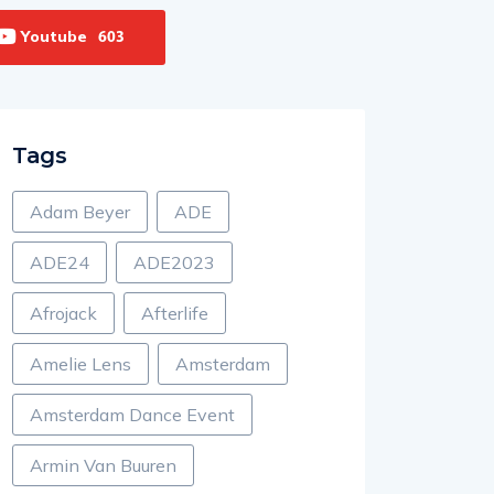
Youtube
603
Tags
Adam Beyer
ADE
ADE24
ADE2023
Afrojack
Afterlife
Amelie Lens
Amsterdam
Amsterdam Dance Event
Armin Van Buuren