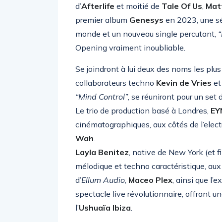
d’
Afterlife
et moitié de
Tale Of Us
,
Matt
premier album
Genesys
en 2023, une sé
monde et un nouveau single percutant,
“
Opening vraiment inoubliable.
Se joindront à lui deux des noms les plu
collaborateurs techno
Kevin de Vries
e
“Mind Control”
, se réuniront pour un se
Le trio de production basé à Londres,
EY
cinématographiques, aux côtés de l’elect
Wah
.
Layla Benitez
, native de New York (et f
mélodique et techno caractéristique, aux
d’
Ellum Audio
,
Maceo Plex
, ainsi que l’
spectacle live révolutionnaire, offrant u
l’
Ushuaïa Ibiza
.