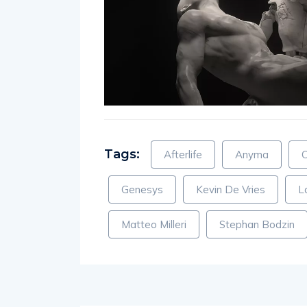
Tags:
Afterlife
Anyma
C
Genesys
Kevin De Vries
L
Matteo Milleri
Stephan Bodzin