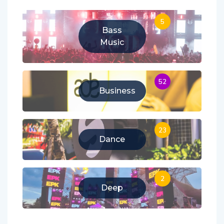
5
Bass
Music
52
Business
23
Dance
2
Deep