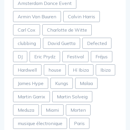
Amsterdam Dance Event
Armin Van Buuren
Calvin Harris
Carl Cox
Charlotte de Witte
clubbing
David Guetta
Defected
DJ
Eric Prydz
Festival
Fréjus
Hardwell
house
Hï Ibiza
Ibiza
James Hype
Kungs
Malaa
Martin Garrix
Martin Solveig
Meduza
Miami
Morten
musique électronique
Paris