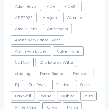
Adam Beyer
ADE
ADE24
ADE2023
Afrojack
Afterlife
Amelie Lens
Amsterdam
Amsterdam Dance Event
Armin Van Buuren
Calvin Harris
Carl Cox
Charlotte de Witte
clubbing
David Guetta
Defected
DJ
Eric Prydz
Festival
Fréjus
Hardwell
house
Hï Ibiza
Ibiza