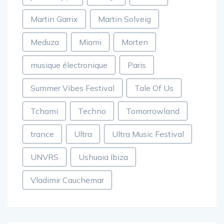
James Hype
Kungs
Malaa
Martin Garrix
Martin Solveig
Meduza
Miami
Morten
musique électronique
Paris
Summer Vibes Festival
Tale Of Us
Tchami
Techno
Tomorrowland
trance
Ultra
Ultra Music Festival
UNVRS
Ushuaia Ibiza
Vladimir Cauchemar