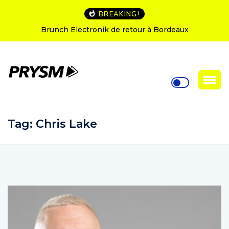
BREAKING!
L’Amnesia Ibiza fête ses 50 ans : le programme des
soirées d’ouverture
Tag:
Chris Lake