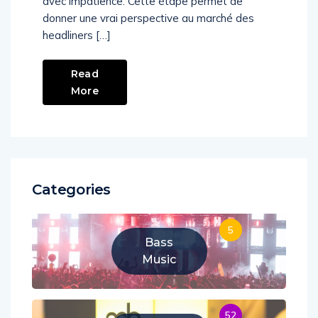
avec impatience. Cette étape permet de
donner une vrai perspective au marché des
headliners […]
Read
More
Categories
5
Bass
Music
52