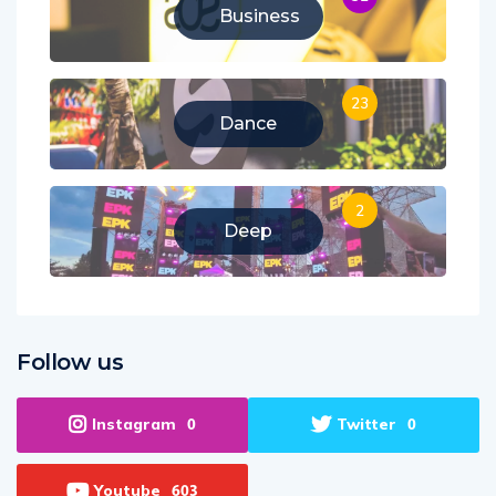
Business
23
Dance
2
Deep
Follow us
Instagram
Twitter
0
0
Youtube
603