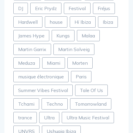
DJ
Eric Prydz
Festival
Fréjus
Hardwell
house
Hï Ibiza
Ibiza
James Hype
Kungs
Malaa
Martin Garrix
Martin Solveig
Meduza
Miami
Morten
musique électronique
Paris
Summer Vibes Festival
Tale Of Us
Tchami
Techno
Tomorrowland
trance
Ultra
Ultra Music Festival
UNVRS
Ushuaia Ibiza