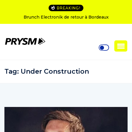
BREAKING!
runch Electronik de retour à Bordeaux
L’Amnesia I
Tag:
Under Construction