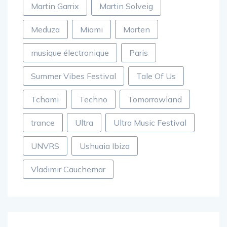
Martin Garrix
Martin Solveig
Meduza
Miami
Morten
musique électronique
Paris
Summer Vibes Festival
Tale Of Us
Tchami
Techno
Tomorrowland
trance
Ultra
Ultra Music Festival
UNVRS
Ushuaia Ibiza
Vladimir Cauchemar