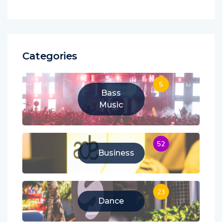
Categories
5
Bass
Music
52
Business
23
Dance