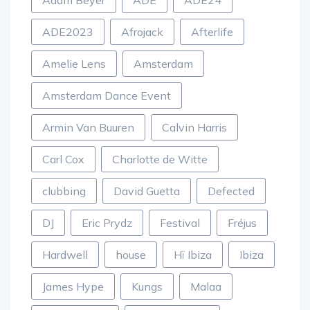
Adam Beyer
ADE
ADE24
ADE2023
Afrojack
Afterlife
Amelie Lens
Amsterdam
Amsterdam Dance Event
Armin Van Buuren
Calvin Harris
Carl Cox
Charlotte de Witte
clubbing
David Guetta
Defected
DJ
Eric Prydz
Festival
Fréjus
Hardwell
house
Hï Ibiza
Ibiza
James Hype
Kungs
Malaa