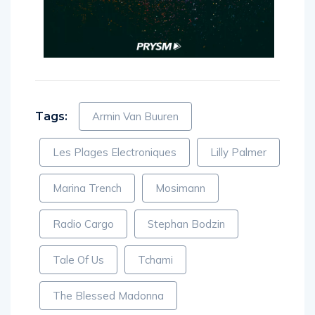
Tags:
Armin Van Buuren
Les Plages Electroniques
Lilly Palmer
Marina Trench
Mosimann
Radio Cargo
Stephan Bodzin
Tale Of Us
Tchami
The Blessed Madonna