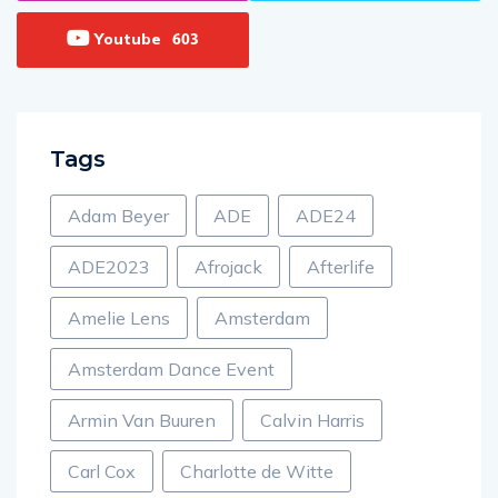
Youtube
603
Tags
Adam Beyer
ADE
ADE24
ADE2023
Afrojack
Afterlife
Amelie Lens
Amsterdam
Amsterdam Dance Event
Armin Van Buuren
Calvin Harris
Carl Cox
Charlotte de Witte