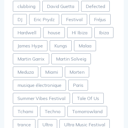
clubbing
David Guetta
Defected
DJ
Eric Prydz
Festival
Fréjus
Hardwell
house
Hï Ibiza
Ibiza
James Hype
Kungs
Malaa
Martin Garrix
Martin Solveig
Meduza
Miami
Morten
musique électronique
Paris
Summer Vibes Festival
Tale Of Us
Tchami
Techno
Tomorrowland
trance
Ultra
Ultra Music Festival