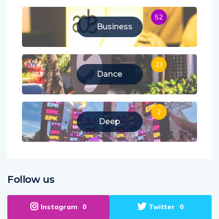
52
Business
23
Dance
2
Deep
Follow us
Instagram
Twitter
0
0