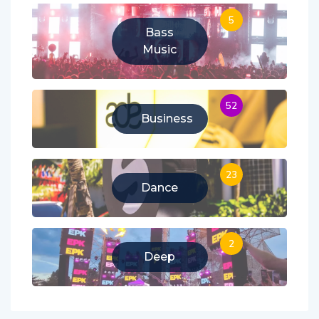
5
Bass
Music
52
Business
23
Dance
2
Deep