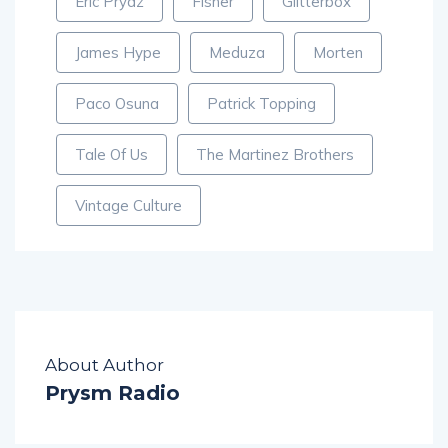
Eric Prydz
Fisher
Glitterbox
James Hype
Meduza
Morten
Paco Osuna
Patrick Topping
Tale Of Us
The Martinez Brothers
Vintage Culture
About Author
Prysm Radio