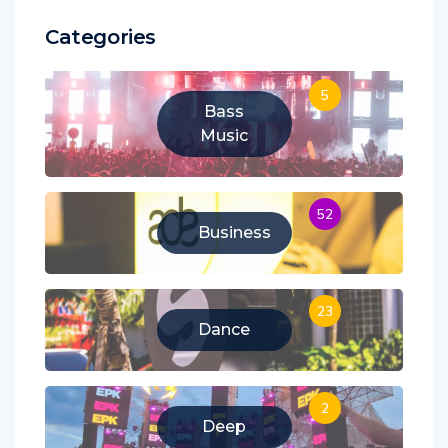
Categories
5
Bass
Music
52
Business
23
Dance
2
Deep