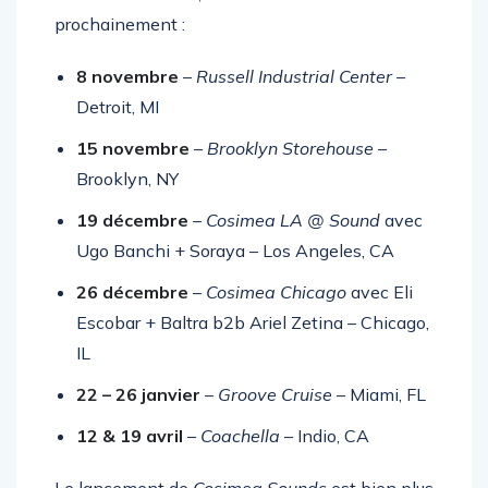
Cosimea
en direct, voici où la trouver
prochainement :
8 novembre
–
Russell Industrial Center
–
Detroit, MI
15 novembre
–
Brooklyn Storehouse
–
Brooklyn, NY
19 décembre
–
Cosimea LA @ Sound
avec
Ugo Banchi + Soraya – Los Angeles, CA
26 décembre
–
Cosimea Chicago
avec Eli
Escobar + Baltra b2b Ariel Zetina – Chicago,
IL
22 – 26 janvier
–
Groove Cruise
– Miami, FL
12 & 19 avril
–
Coachella
– Indio, CA