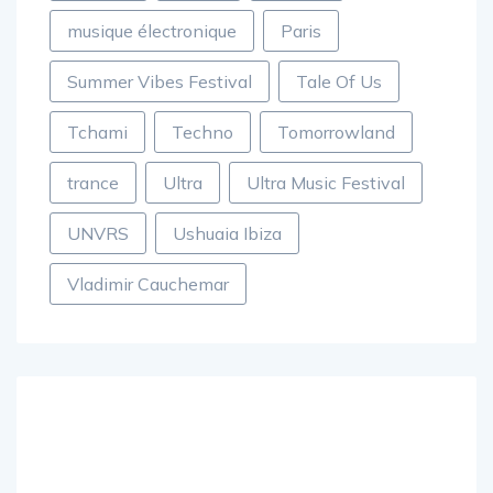
Meduza
Miami
Morten
musique électronique
Paris
Summer Vibes Festival
Tale Of Us
Tchami
Techno
Tomorrowland
trance
Ultra
Ultra Music Festival
UNVRS
Ushuaia Ibiza
Vladimir Cauchemar