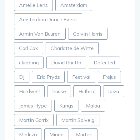
Amelie Lens
Amsterdam
Amsterdam Dance Event
Armin Van Buuren
Calvin Harris
Carl Cox
Charlotte de Witte
clubbing
David Guetta
Defected
DJ
Eric Prydz
Festival
Fréjus
Hardwell
house
Hï Ibiza
Ibiza
James Hype
Kungs
Malaa
Martin Garrix
Martin Solveig