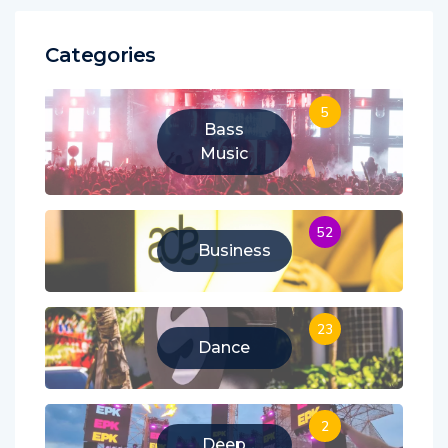
Categories
5
Bass
Music
52
Business
23
Dance
2
Deep