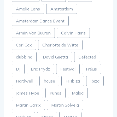
Amelie Lens
Amsterdam
Amsterdam Dance Event
Armin Van Buuren
Calvin Harris
Carl Cox
Charlotte de Witte
clubbing
David Guetta
Defected
DJ
Eric Prydz
Festival
Fréjus
Hardwell
house
Hï Ibiza
Ibiza
James Hype
Kungs
Malaa
Martin Garrix
Martin Solveig