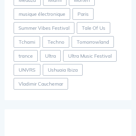
Meduza
Miami
Morten
musique électronique
Paris
Summer Vibes Festival
Tale Of Us
Tchami
Techno
Tomorrowland
trance
Ultra
Ultra Music Festival
UNVRS
Ushuaia Ibiza
Vladimir Cauchemar