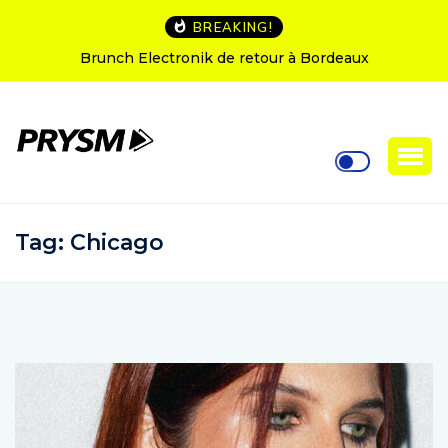
BREAKING!
runch Electronik de retour à Bordeaux
L’Amnesia I
Tag:
Chicago