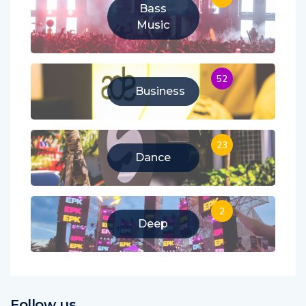
Bass
Music
52
Business
23
Dance
2
Deep
Follow us