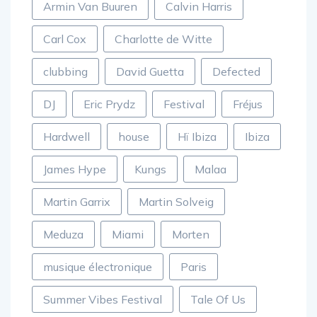
Armin Van Buuren
Calvin Harris
Carl Cox
Charlotte de Witte
clubbing
David Guetta
Defected
DJ
Eric Prydz
Festival
Fréjus
Hardwell
house
Hï Ibiza
Ibiza
James Hype
Kungs
Malaa
Martin Garrix
Martin Solveig
Meduza
Miami
Morten
musique électronique
Paris
Summer Vibes Festival
Tale Of Us