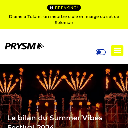
BREAKING!
Drame à Tulum : un meurtre ciblé en marge du set de
Solomun
Le bilan du Summer Vibes
Festival 2024