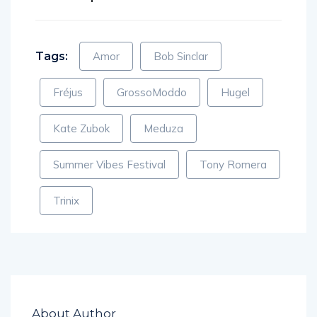
Tags:
Amor
Bob Sinclar
Fréjus
GrossoModdo
Hugel
Kate Zubok
Meduza
Summer Vibes Festival
Tony Romera
Trinix
About Author