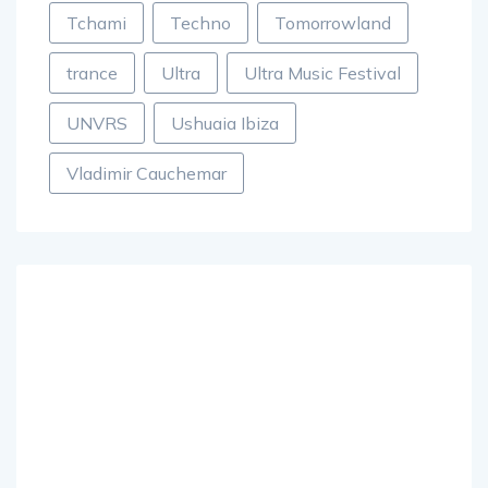
Tchami
Techno
Tomorrowland
trance
Ultra
Ultra Music Festival
UNVRS
Ushuaia Ibiza
Vladimir Cauchemar