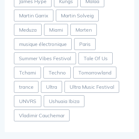
James Hype
Kungs
Malaa
Martin Garrix
Martin Solveig
Meduza
Miami
Morten
musique électronique
Paris
Summer Vibes Festival
Tale Of Us
Tchami
Techno
Tomorrowland
trance
Ultra
Ultra Music Festival
UNVRS
Ushuaia Ibiza
Vladimir Cauchemar