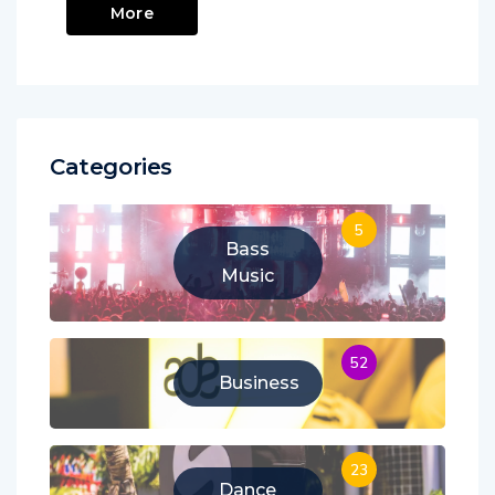
More
Categories
5
Bass
Music
52
Business
23
Dance