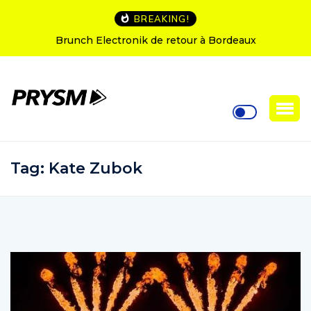
BREAKING!
L’Amnesia Ibiza fête ses 50 ans : le programme des
soirées d’ouverture
Tag:
Kate Zubok