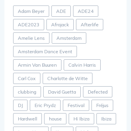
Adam Beyer
ADE
ADE24
ADE2023
Afrojack
Afterlife
Amelie Lens
Amsterdam
Amsterdam Dance Event
Armin Van Buuren
Calvin Harris
Carl Cox
Charlotte de Witte
clubbing
David Guetta
Defected
DJ
Eric Prydz
Festival
Fréjus
Hardwell
house
Hï Ibiza
Ibiza