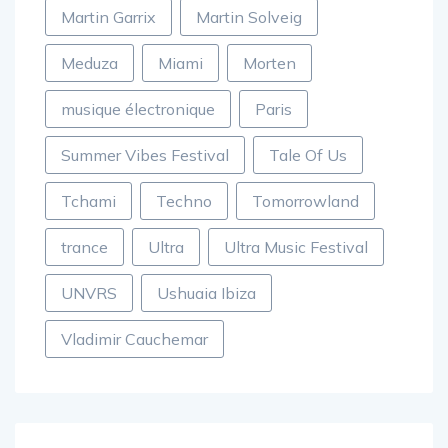
Martin Garrix
Martin Solveig
Meduza
Miami
Morten
musique électronique
Paris
Summer Vibes Festival
Tale Of Us
Tchami
Techno
Tomorrowland
trance
Ultra
Ultra Music Festival
UNVRS
Ushuaia Ibiza
Vladimir Cauchemar