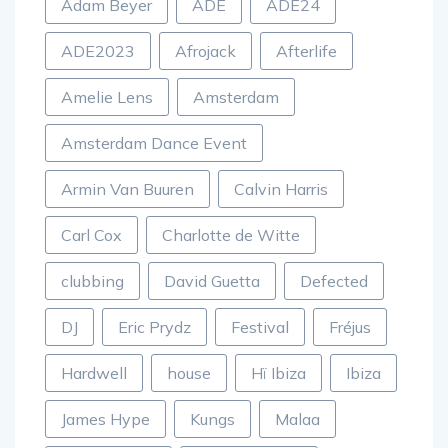
Adam Beyer
ADE
ADE24
ADE2023
Afrojack
Afterlife
Amelie Lens
Amsterdam
Amsterdam Dance Event
Armin Van Buuren
Calvin Harris
Carl Cox
Charlotte de Witte
clubbing
David Guetta
Defected
DJ
Eric Prydz
Festival
Fréjus
Hardwell
house
Hï Ibiza
Ibiza
James Hype
Kungs
Malaa