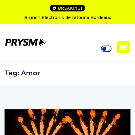
BREAKING!
L’Amnesia Ibiza fête ses 50 ans : le programme des
soirées d’ouverture
Tag:
Amor