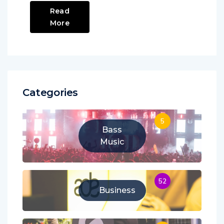
Read
More
Categories
5
Bass
Music
52
Business