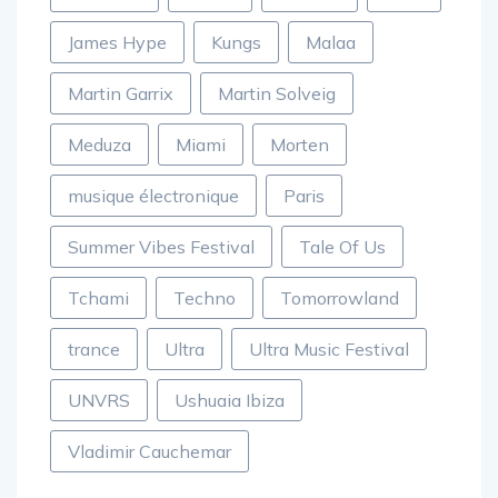
James Hype
Kungs
Malaa
Martin Garrix
Martin Solveig
Meduza
Miami
Morten
musique électronique
Paris
Summer Vibes Festival
Tale Of Us
Tchami
Techno
Tomorrowland
trance
Ultra
Ultra Music Festival
UNVRS
Ushuaia Ibiza
Vladimir Cauchemar