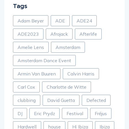
Tags
Adam Beyer
ADE
ADE24
ADE2023
Afrojack
Afterlife
Amelie Lens
Amsterdam
Amsterdam Dance Event
Armin Van Buuren
Calvin Harris
Carl Cox
Charlotte de Witte
clubbing
David Guetta
Defected
DJ
Eric Prydz
Festival
Fréjus
Hardwell
house
Hï Ibiza
Ibiza