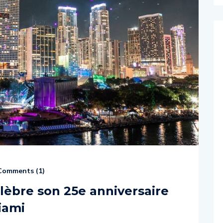
omments (
1
)
élèbre son 25e anniversaire
iami