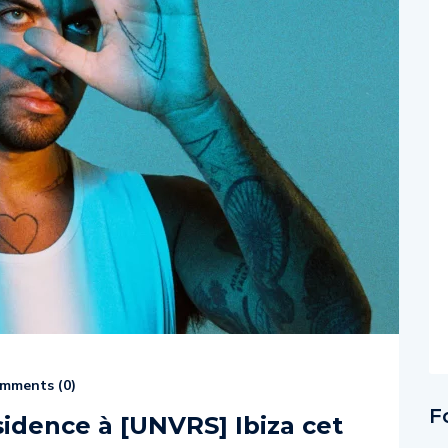
mments (
0
)
F
idence à [UNVRS] Ibiza cet