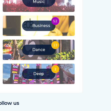
Music
52
Business
23
Dance
2
Deep
ollow us