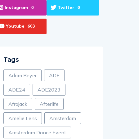
Instagram
Twitter
0
0
Youtube
603
Tags
Adam Beyer
ADE
ADE24
ADE2023
Afrojack
Afterlife
Amelie Lens
Amsterdam
Amsterdam Dance Event