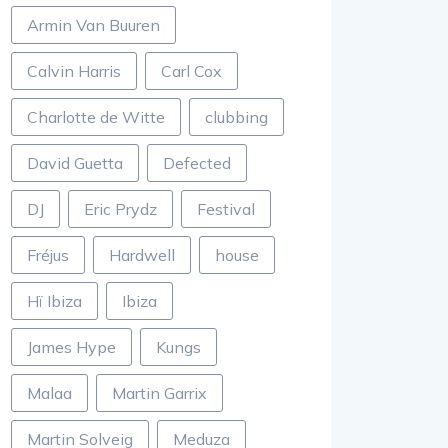
Armin Van Buuren
Calvin Harris
Carl Cox
Charlotte de Witte
clubbing
David Guetta
Defected
DJ
Eric Prydz
Festival
Fréjus
Hardwell
house
Hï Ibiza
Ibiza
James Hype
Kungs
Malaa
Martin Garrix
Martin Solveig
Meduza