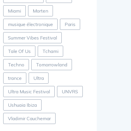
Miami
Morten
musique électronique
Paris
Summer Vibes Festival
Tale Of Us
Tchami
Techno
Tomorrowland
trance
Ultra
Ultra Music Festival
UNVRS
Ushuaia Ibiza
Vladimir Cauchemar