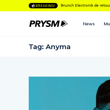
L’Amnesia Ibiza fête ses 50
BREAKING!
News
Mu
Tag:
Anyma