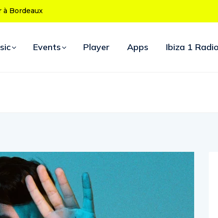
 ans : le programme des soirées d’ouverture
sic
Events
Player
Apps
Ibiza 1 Radi