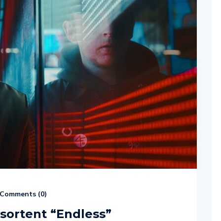
Comments (
0
)
ortent “Endless”