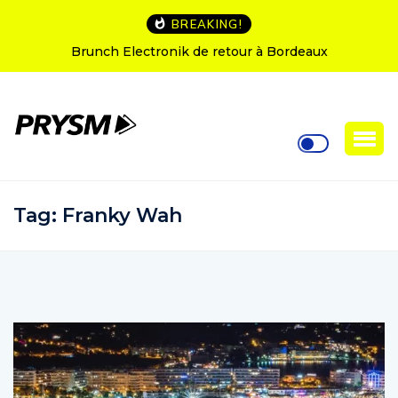
BREAKING!
L’Amnesia Ibiza fête ses 50 ans : le programme des
soirées d’ouverture
Tag:
Franky Wah