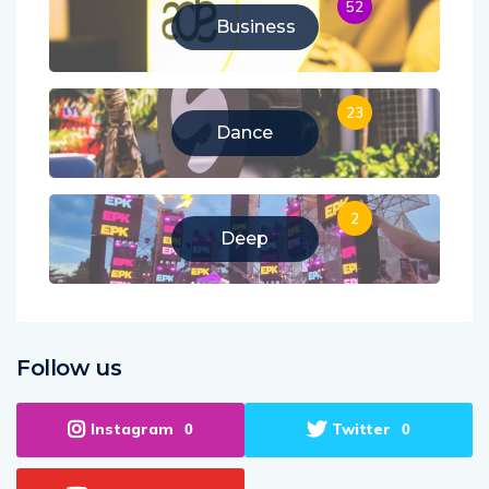
52
Business
23
Dance
2
Deep
Follow us
Instagram
Twitter
0
0