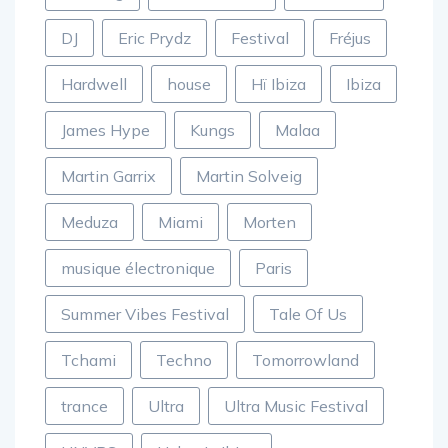
DJ
Eric Prydz
Festival
Fréjus
Hardwell
house
Hï Ibiza
Ibiza
James Hype
Kungs
Malaa
Martin Garrix
Martin Solveig
Meduza
Miami
Morten
musique électronique
Paris
Summer Vibes Festival
Tale Of Us
Tchami
Techno
Tomorrowland
trance
Ultra
Ultra Music Festival