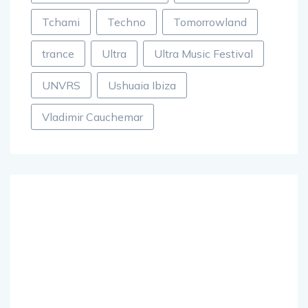
Tchami
Techno
Tomorrowland
trance
Ultra
Ultra Music Festival
UNVRS
Ushuaia Ibiza
Vladimir Cauchemar