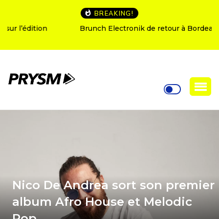
BREAKING!
Brunch Electronik de retour à Bordeaux
Nico De Andrea sort son premier
album Afro House et Melodic
Pop