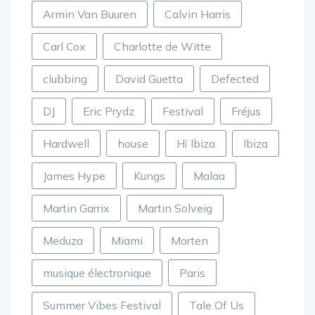
Carl Cox
Charlotte de Witte
clubbing
David Guetta
Defected
DJ
Eric Prydz
Festival
Fréjus
Hardwell
house
Hï Ibiza
Ibiza
James Hype
Kungs
Malaa
Martin Garrix
Martin Solveig
Meduza
Miami
Morten
musique électronique
Paris
Summer Vibes Festival
Tale Of Us