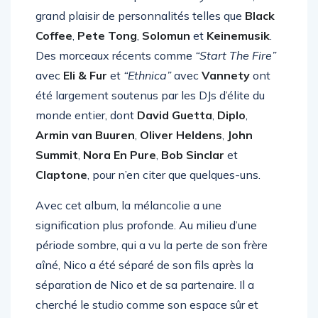
grand plaisir de personnalités telles que
Black
Coffee
,
Pete Tong
,
Solomun
et
Keinemusik
.
Des morceaux récents comme
“Start The Fire”
avec
Eli & Fur
et
“Ethnica”
avec
Vannety
ont
été largement soutenus par les DJs d’élite du
monde entier, dont
David Guetta
,
Diplo
,
Armin van Buuren
,
Oliver Heldens
,
John
Summit
,
Nora En Pure
,
Bob Sinclar
et
Claptone
, pour n’en citer que quelques-uns.
Avec cet album, la mélancolie a une
signification plus profonde. Au milieu d’une
période sombre, qui a vu la perte de son frère
aîné, Nico a été séparé de son fils après la
séparation de Nico et de sa partenaire. Il a
cherché le studio comme son espace sûr et
mécanisme d’adaptation, mettant de l’émotion