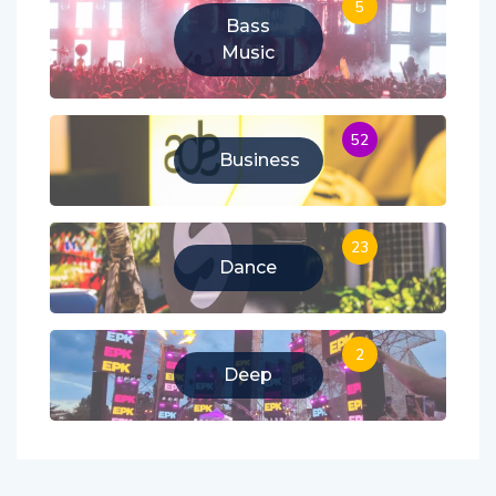
Bass
Music
52
Business
23
Dance
2
Deep
Follow us