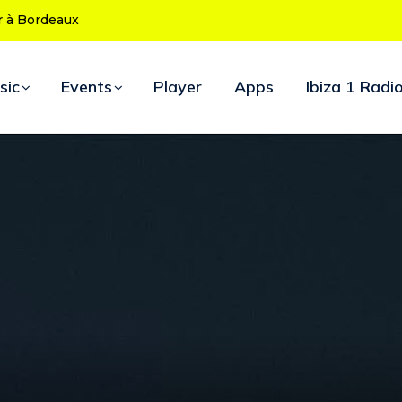
 ans : le programme des soirées d’ouverture
sic
Events
Player
Apps
Ibiza 1 Radi