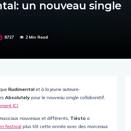
tal: un nouveau single
8727
2 Min Read
ique
Rudimental
et à la jeune auteure-
res
Absolutely
pour le nouveau single collaboratif,
enant ICI
.
s musicaux nouveaux et différents,
Tiësto
a
n festival
plus tôt cette année avec des morceaux