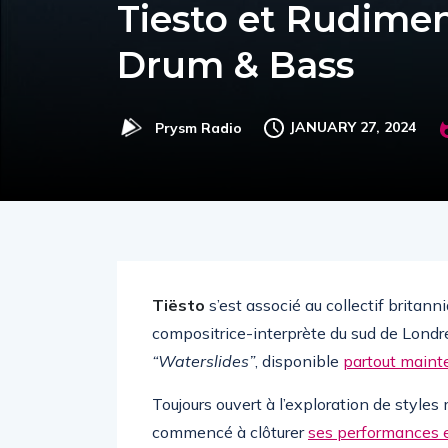
Tiesto et Rudimen
Drum & Bass
JANUARY 27, 2024
Prysm Radio
Tiësto
s’est associé au collectif britann
compositrice-interprète du sud de Lond
“Waterslides”
, disponible
partout maint
Toujours ouvert à l’exploration de style
commencé à clôturer
ses performances e