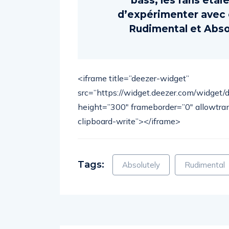
bass, les fans étaie
d’expérimenter avec c
Rudimental et Absolu
<iframe title=”deezer-widget”
src=”https://widget.deezer.com/widge
height=”300″ frameborder=”0″ allowtra
clipboard-write”></iframe>
Tags:
Absolutely
Rudimental