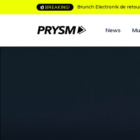
L’Amnesia Ibiza fête ses 50
BREAKING!
News
Mu