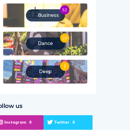
52
Business
23
Dance
2
Deep
ollow us
Instagram
Twitter
0
0