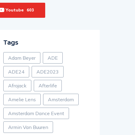
Youtube
603
Tags
Adam Beyer
ADE
ADE24
ADE2023
Afrojack
Afterlife
Amelie Lens
Amsterdam
Amsterdam Dance Event
Armin Van Buuren