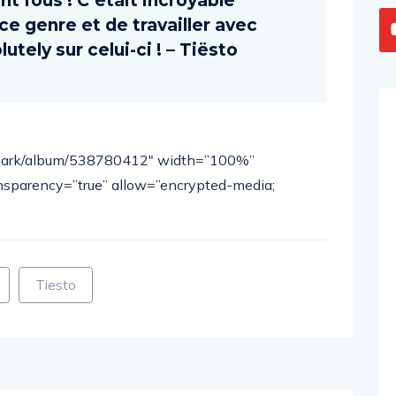
nt fous ! C’était incroyable
e genre et de travailler avec
tely sur celui-ci ! – Tiësto
t/dark/album/538780412″ width=”100%”
nsparency=”true” allow=”encrypted-media;
Tiesto