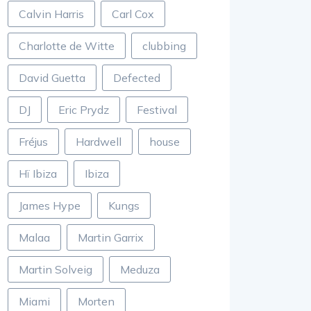
Calvin Harris
Carl Cox
Charlotte de Witte
clubbing
David Guetta
Defected
DJ
Eric Prydz
Festival
Fréjus
Hardwell
house
Hï Ibiza
Ibiza
James Hype
Kungs
Malaa
Martin Garrix
Martin Solveig
Meduza
Miami
Morten