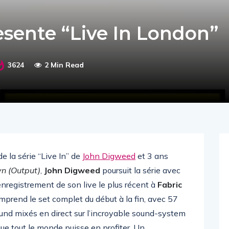
sente “Live In London”
3624
2 Min Read
 la série “Live In” de
John Digweed
et 3 ans
yn (Output)
,
John Digweed
poursuit la série avec
enregistrement de son live le plus récent à
Fabric
comprend le set complet du début à la fin, avec 57
und mixés en direct sur l’incroyable sound-system
ue tout le monde puisse en profiter. Un