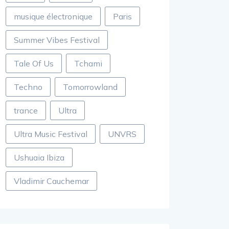
musique électronique
Paris
Summer Vibes Festival
Tale Of Us
Tchami
Techno
Tomorrowland
trance
Ultra
Ultra Music Festival
UNVRS
Ushuaia Ibiza
Vladimir Cauchemar