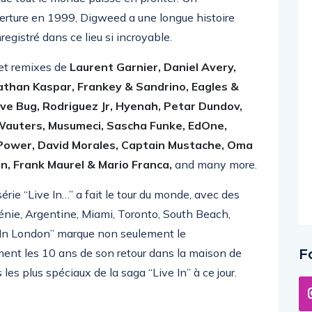
erture en 1999, Digweed a une longue histoire
nregistré dans ce lieu si incroyable.
et remixes de
Laurent Garnier, Daniel Avery,
athan Kaspar, Frankey & Sandrino, Eagles &
teve Bug, Rodriguez Jr, Hyenah, Petar Dundov,
Wauters, Musumeci, Sascha Funke, EdOne,
 Power, David Morales, Captain Mustache, Oma
on, Frank Maurel
& Mario Franca,
and many more.
série “Live In…” a fait le tour du monde, avec des
énie, Argentine, Miami, Toronto, South Beach,
e In London” marque non seulement le
ment les 10 ans de son retour dans la maison de
F
 les plus spéciaux de la saga “Live In” à ce jour.