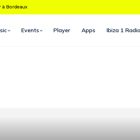
50 ans : le
d’ouverture
sic
Events
Player
Apps
Ibiza 1 Radi