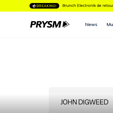
unch Electronik de retour à Bordeaux
L’Amnesia Ibiza fête ses 
BREAKING!
programme des soirées 
News
Mu