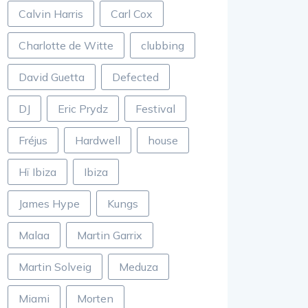
Calvin Harris
Carl Cox
Charlotte de Witte
clubbing
David Guetta
Defected
DJ
Eric Prydz
Festival
Fréjus
Hardwell
house
Hï Ibiza
Ibiza
James Hype
Kungs
Malaa
Martin Garrix
Martin Solveig
Meduza
Miami
Morten