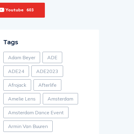
Youtube
603
Tags
Adam Beyer
ADE
ADE24
ADE2023
Afrojack
Afterlife
Amelie Lens
Amsterdam
Amsterdam Dance Event
Armin Van Buuren