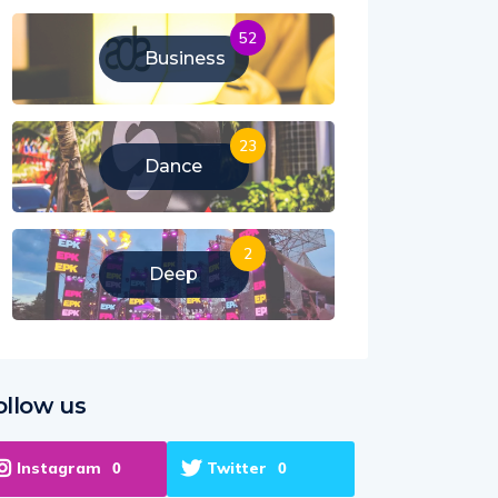
52
Business
23
Dance
2
Deep
ollow us
Instagram
Twitter
0
0