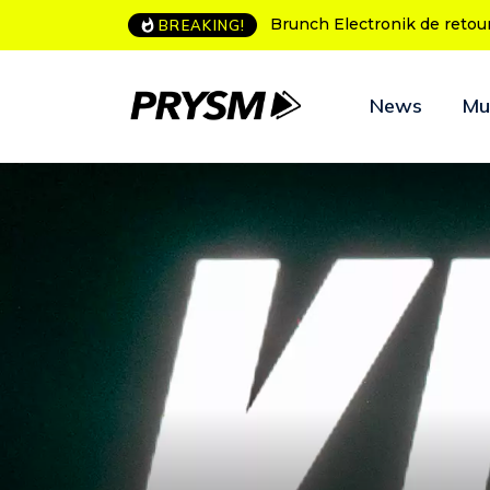
L’Amnesia Ibiza fête ses 50
BREAKING!
News
Mu