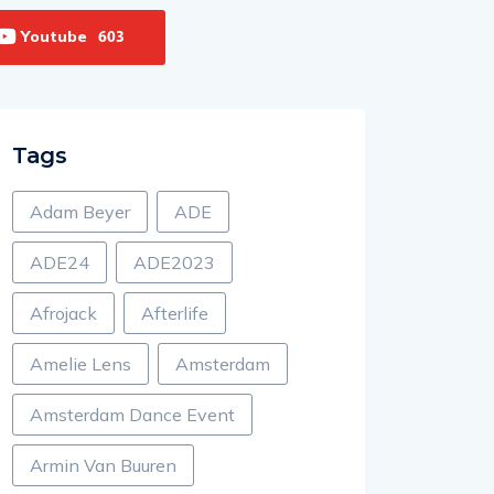
Youtube
603
Tags
Adam Beyer
ADE
ADE24
ADE2023
Afrojack
Afterlife
Amelie Lens
Amsterdam
Amsterdam Dance Event
Armin Van Buuren