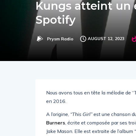
Kungs atteint un
Spotify
AUGUST 12, 2023
Prysm Radio
Nous avons tous en tête la mélodie de “Thi
en 2016.
A l’origine,
“This Girl”
est une chanson du 
Burners
, écrite et composée par ses tr
Jake Mason. Elle est extraite de l’album