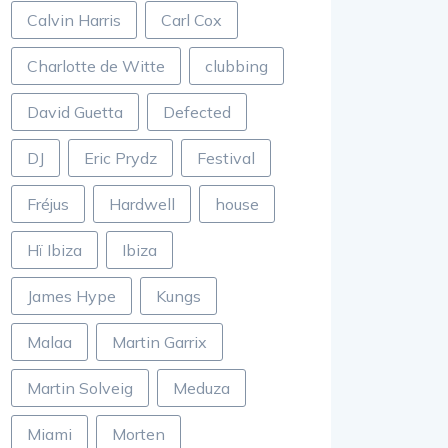
Calvin Harris
Carl Cox
Charlotte de Witte
clubbing
David Guetta
Defected
DJ
Eric Prydz
Festival
Fréjus
Hardwell
house
Hï Ibiza
Ibiza
James Hype
Kungs
Malaa
Martin Garrix
Martin Solveig
Meduza
Miami
Morten