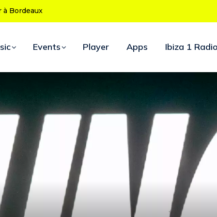
 ans : le programme des soirées d’ouverture
sic
Events
Player
Apps
Ibiza 1 Radi