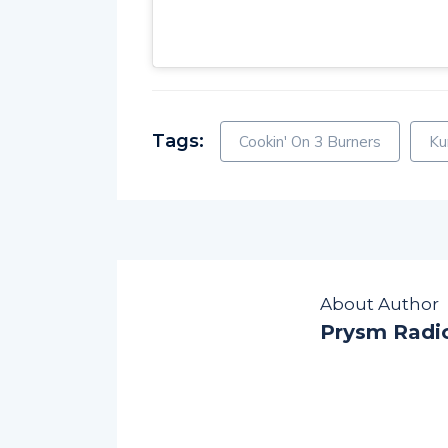
Tags:
Cookin' On 3 Burners
Ku
About Author
Prysm Radi