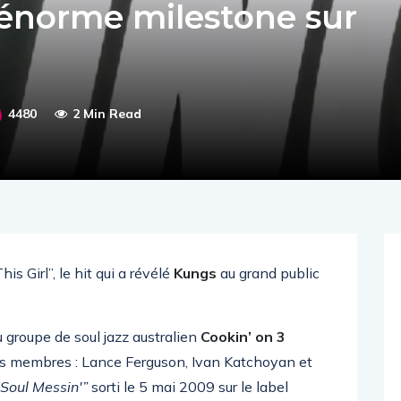
 énorme milestone sur
4480
2 Min Read
s Girl”, le hit qui a révélé
Kungs
au grand public
groupe de soul jazz australien
Cookin’ on 3
ois membres : Lance Ferguson, Ivan Katchoyan et
“Soul Messin'”
sorti le 5 mai 2009 sur le label