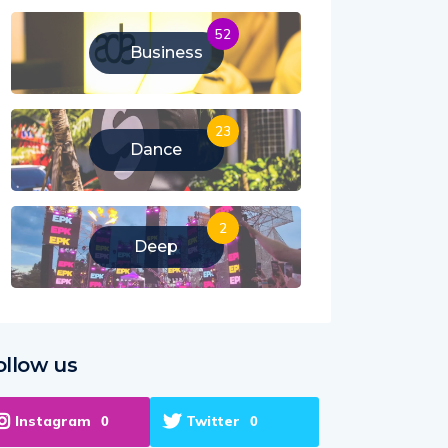
52
Business
23
Dance
2
Deep
ollow us
Instagram
Twitter
0
0