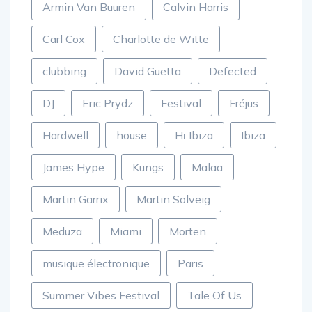
Armin Van Buuren
Calvin Harris
Carl Cox
Charlotte de Witte
clubbing
David Guetta
Defected
DJ
Eric Prydz
Festival
Fréjus
Hardwell
house
Hï Ibiza
Ibiza
James Hype
Kungs
Malaa
Martin Garrix
Martin Solveig
Meduza
Miami
Morten
musique électronique
Paris
Summer Vibes Festival
Tale Of Us