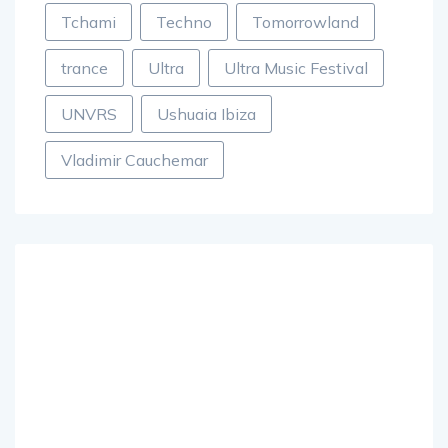
Tchami
Techno
Tomorrowland
trance
Ultra
Ultra Music Festival
UNVRS
Ushuaia Ibiza
Vladimir Cauchemar