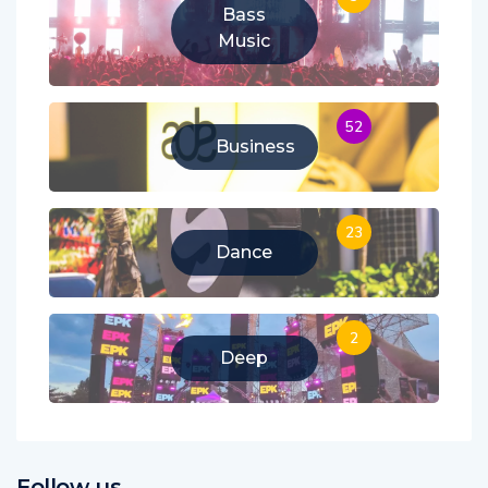
5
Bass
Music
52
Business
23
Dance
2
Deep