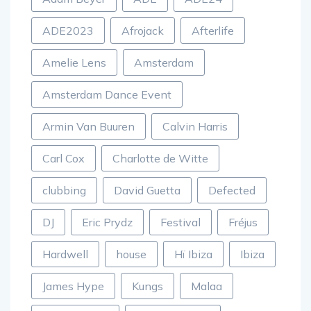
Adam Beyer
ADE
ADE24
ADE2023
Afrojack
Afterlife
Amelie Lens
Amsterdam
Amsterdam Dance Event
Armin Van Buuren
Calvin Harris
Carl Cox
Charlotte de Witte
clubbing
David Guetta
Defected
DJ
Eric Prydz
Festival
Fréjus
Hardwell
house
Hï Ibiza
Ibiza
James Hype
Kungs
Malaa