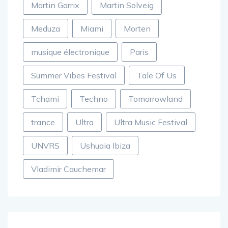
Martin Garrix
Martin Solveig
Meduza
Miami
Morten
musique électronique
Paris
Summer Vibes Festival
Tale Of Us
Tchami
Techno
Tomorrowland
trance
Ultra
Ultra Music Festival
UNVRS
Ushuaia Ibiza
Vladimir Cauchemar