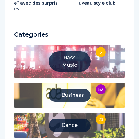
ans de “By Your Sid
e 2e titre de son no
e” avec des surpris
uveau style club
es
Categories
5
Bass
Music
52
Business
23
Dance