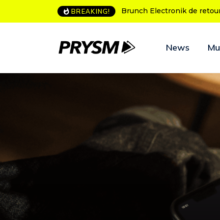
L’Amnesia Ibiza fête ses 50
BREAKING!
News
Mu