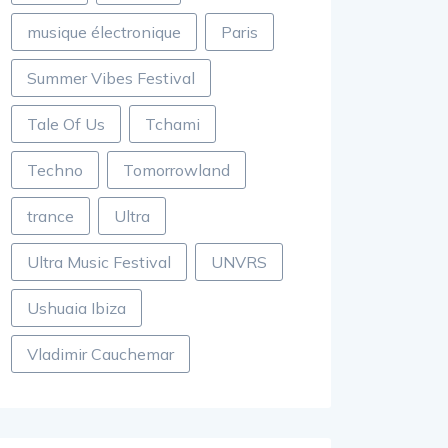
musique électronique
Paris
Summer Vibes Festival
Tale Of Us
Tchami
Techno
Tomorrowland
trance
Ultra
Ultra Music Festival
UNVRS
Ushuaia Ibiza
Vladimir Cauchemar