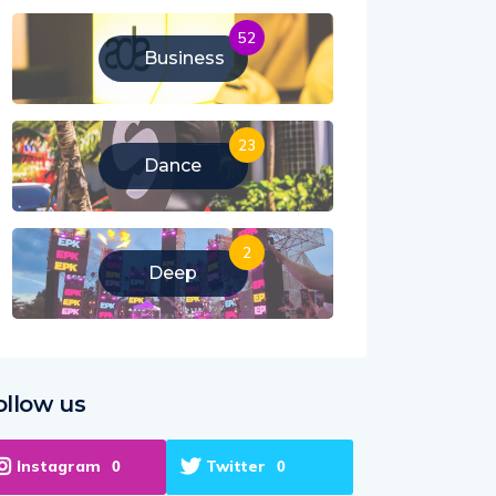
52
Business
23
Dance
2
Deep
ollow us
Instagram
Twitter
0
0