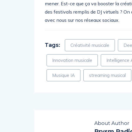
mener. Est-ce que ça va booster la créati
des festivals remplis de DJ virtuels ? On
avec nous sur nos réseaux sociaux.
Tags:
Créativité musicale
Dee
Innovation musicale
Intelligence A
Musique IA
streaming musical
About Author
Prysm Radi