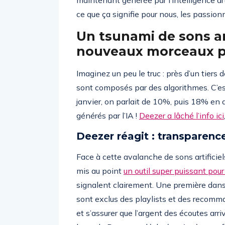
maintenant générée par l’intelligence art
ce que ça signifie pour nous, les passion
Un tsunami de sons art
nouveaux morceaux pa
Imaginez un peu le truc : près d’un tier
sont composés par des algorithmes. C’es
janvier, on parlait de 10%, puis 18% en av
générés par l’IA !
Deezer a lâché l’info ici
Deezer réagit : transparence
Face à cette avalanche de sons artificiel
mis au point
un outil super puissant pou
signalent clairement. Une première dan
sont exclus des playlists et des recomma
et s’assurer que l’argent des écoutes arr