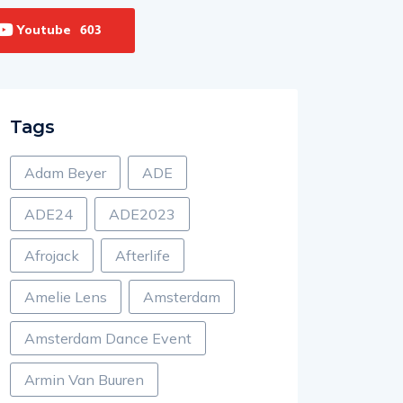
Youtube
603
Tags
Adam Beyer
ADE
ADE24
ADE2023
Afrojack
Afterlife
Amelie Lens
Amsterdam
Amsterdam Dance Event
Armin Van Buuren