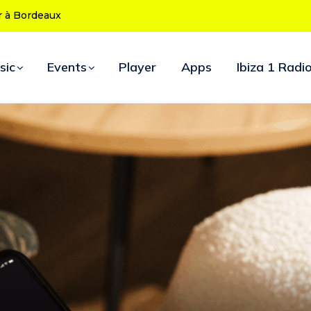
 ans : le programme des soirées d’ouverture
sic
Events
Player
Apps
Ibiza 1 Radi