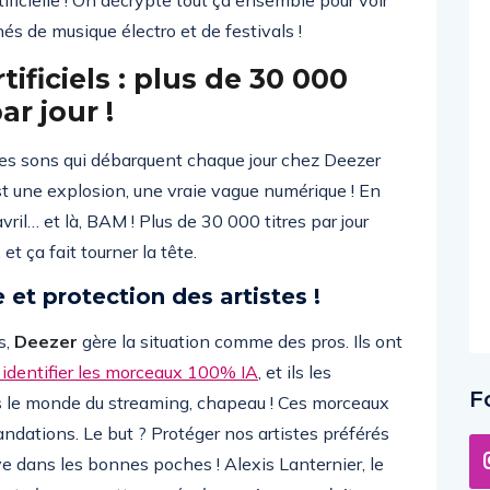
ificielle ! On décrypte tout ça ensemble pour voir
nés de musique électro et de festivals !
ificiels : plus de 30 000
r jour !
s des sons qui débarquent chaque jour chez Deezer
t une explosion, une vraie vague numérique ! En
ril… et là, BAM ! Plus de 30 000 titres par jour
, et ça fait tourner la tête.
 et protection des artistes !
s,
Deezer
gère la situation comme des pros. Ils ont
r identifier les morceaux 100% IA
, et ils les
F
s le monde du streaming, chapeau ! Ces morceaux
ndations. Le but ? Protéger nos artistes préférés
ive dans les bonnes poches ! Alexis Lanternier, le