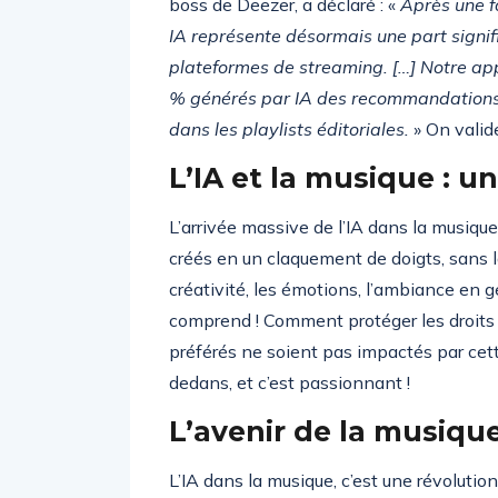
boss de Deezer, a déclaré : «
Après une f
IA représente désormais une part signif
plateformes de streaming. […] Notre app
% générés par IA des recommandations 
dans les playlists éditoriales.
» On valide
L’IA et la musique : u
L’arrivée massive de l’IA dans la musiq
créés en un claquement de doigts, sans la
créativité, les émotions, l’ambiance en gé
comprend ! Comment protéger les droits 
préférés ne soient pas impactés par cett
dedans, et c’est passionnant !
L’avenir de la musique 
L’IA dans la musique, c’est une révolutio