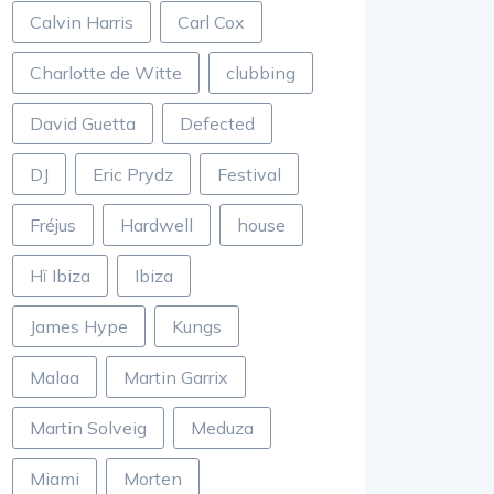
Calvin Harris
Carl Cox
Charlotte de Witte
clubbing
David Guetta
Defected
DJ
Eric Prydz
Festival
Fréjus
Hardwell
house
Hï Ibiza
Ibiza
James Hype
Kungs
Malaa
Martin Garrix
Martin Solveig
Meduza
Miami
Morten