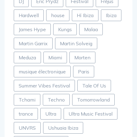
DJ
Eric Prydz
Festival
Fréjus
Hardwell
house
Hï Ibiza
Ibiza
James Hype
Kungs
Malaa
Martin Garrix
Martin Solveig
Meduza
Miami
Morten
musique électronique
Paris
Summer Vibes Festival
Tale Of Us
Tchami
Techno
Tomorrowland
trance
Ultra
Ultra Music Festival
UNVRS
Ushuaia Ibiza