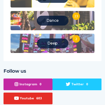
Business
23
Dance
2
Deep
Follow us
Instagram
Twitter
0
0
Youtube
603