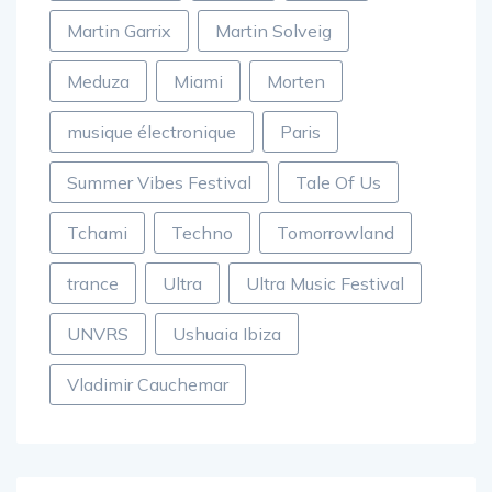
Martin Garrix
Martin Solveig
Meduza
Miami
Morten
musique électronique
Paris
Summer Vibes Festival
Tale Of Us
Tchami
Techno
Tomorrowland
trance
Ultra
Ultra Music Festival
UNVRS
Ushuaia Ibiza
Vladimir Cauchemar