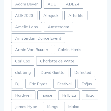
Adam Beyer
ADE
ADE24
ADE2023
Afrojack
Afterlife
Amelie Lens
Amsterdam
Amsterdam Dance Event
Armin Van Buuren
Calvin Harris
Carl Cox
Charlotte de Witte
clubbing
David Guetta
Defected
DJ
Eric Prydz
Festival
Fréjus
Hardwell
house
Hï Ibiza
Ibiza
James Hype
Kungs
Malaa