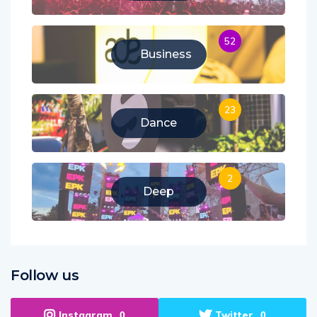
Music
52
Business
23
Dance
2
Deep
Follow us