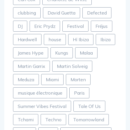
Carl Cox
Charlotte de Witte
clubbing
David Guetta
Defected
DJ
Eric Prydz
Festival
Fréjus
Hardwell
house
Hï Ibiza
Ibiza
James Hype
Kungs
Malaa
Martin Garrix
Martin Solveig
Meduza
Miami
Morten
musique électronique
Paris
Summer Vibes Festival
Tale Of Us
Tchami
Techno
Tomorrowland