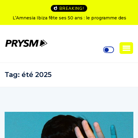
BREAKING!
L’Amnesia Ibiza fête ses 50 ans : le programme des
soirées d’ouverture
Tag:
été 2025