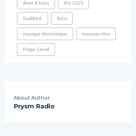
drum & bass
été 2025
Goddard.
Ibiza
musique électronique
nouveau titre
Paige Cavell
About Author
Prysm Radio