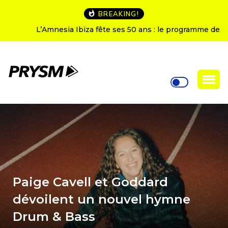
BREAKING!
L’Amnesia Ibiza fête ses 50 ans : le programme des
soirées d’ouverture
Paige Cavell et Goddard
dévoilent un nouvel hymne
Drum & Bass