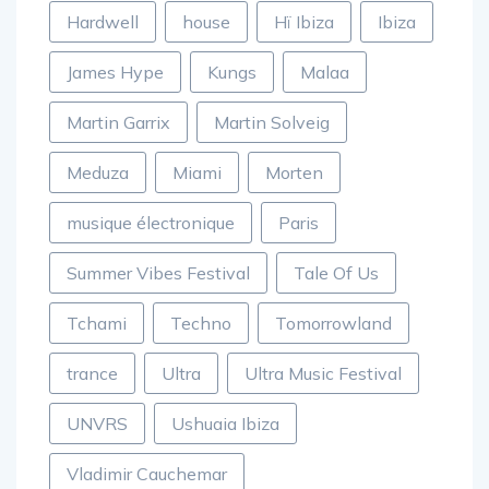
Hardwell
house
Hï Ibiza
Ibiza
James Hype
Kungs
Malaa
Martin Garrix
Martin Solveig
Meduza
Miami
Morten
musique électronique
Paris
Summer Vibes Festival
Tale Of Us
Tchami
Techno
Tomorrowland
trance
Ultra
Ultra Music Festival
UNVRS
Ushuaia Ibiza