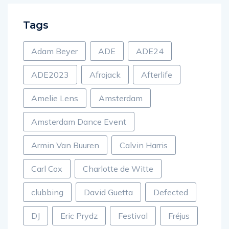
Tags
Adam Beyer
ADE
ADE24
ADE2023
Afrojack
Afterlife
Amelie Lens
Amsterdam
Amsterdam Dance Event
Armin Van Buuren
Calvin Harris
Carl Cox
Charlotte de Witte
clubbing
David Guetta
Defected
DJ
Eric Prydz
Festival
Fréjus