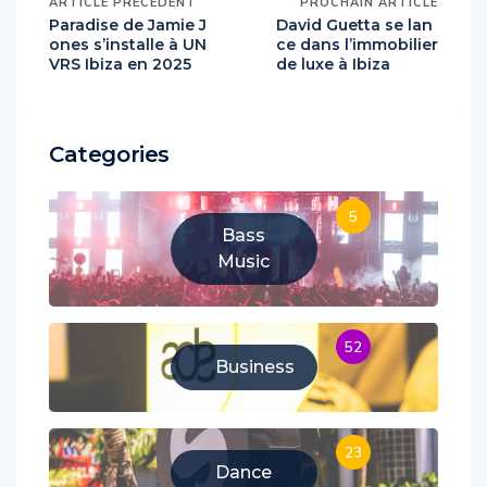
ARTICLE PRÉCÉDENT
PROCHAIN ARTICLE
Paradise de Jamie J
David Guetta se lan
ones s’installe à UN
ce dans l’immobilier
VRS Ibiza en 2025
de luxe à Ibiza
Categories
5
Bass
Music
52
Business
23
Dance