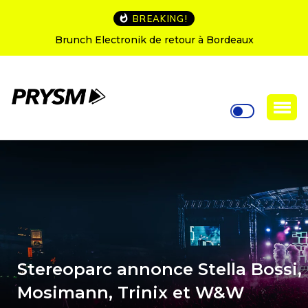
BREAKING!
L’Amnesia Ibiza fête ses 50 ans : le programme des
soirées d’ouverture
Stereoparc annonce Stella Bossi,
Mosimann, Trinix et W&W