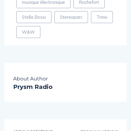
musique électronique
Rochefort
Stella Bossi
Stereoparc
Trinix
W&W
About Author
Prysm Radio