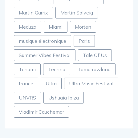
Martin Garrix
Martin Solveig
Meduza
Miami
Morten
musique électronique
Paris
Summer Vibes Festival
Tale Of Us
Tchami
Techno
Tomorrowland
trance
Ultra
Ultra Music Festival
UNVRS
Ushuaia Ibiza
Vladimir Cauchemar