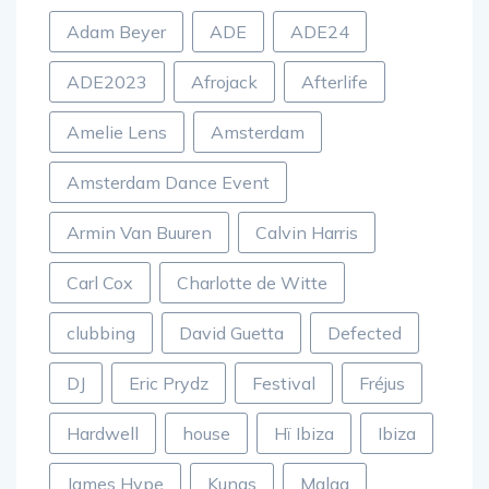
Adam Beyer
ADE
ADE24
ADE2023
Afrojack
Afterlife
Amelie Lens
Amsterdam
Amsterdam Dance Event
Armin Van Buuren
Calvin Harris
Carl Cox
Charlotte de Witte
clubbing
David Guetta
Defected
DJ
Eric Prydz
Festival
Fréjus
Hardwell
house
Hï Ibiza
Ibiza
James Hype
Kungs
Malaa