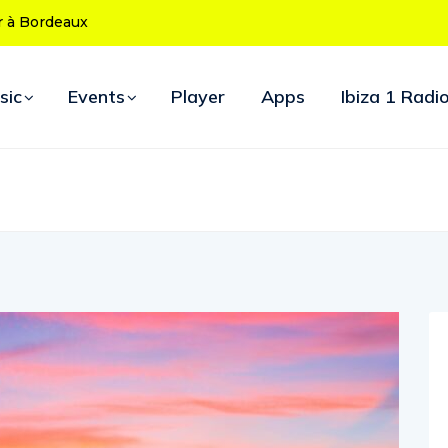
 ans : le programme des soirées d’ouverture
sic
Events
Player
Apps
Ibiza 1 Radi