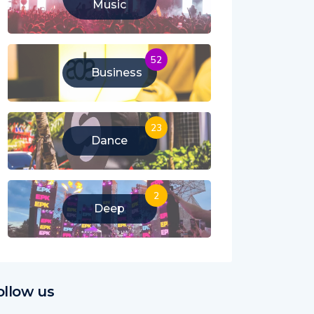
Music
52
Business
23
Dance
2
Deep
ollow us