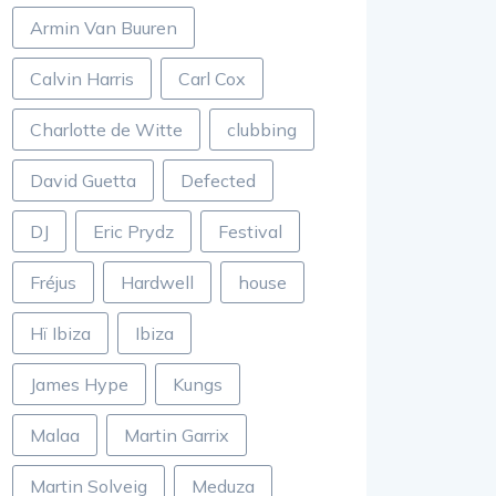
Armin Van Buuren
Calvin Harris
Carl Cox
Charlotte de Witte
clubbing
David Guetta
Defected
DJ
Eric Prydz
Festival
Fréjus
Hardwell
house
Hï Ibiza
Ibiza
James Hype
Kungs
Malaa
Martin Garrix
Martin Solveig
Meduza