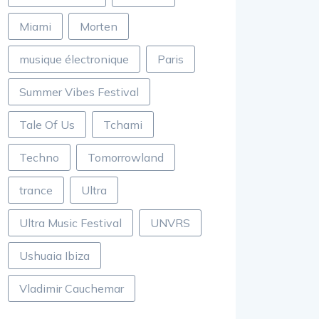
Miami
Morten
musique électronique
Paris
Summer Vibes Festival
Tale Of Us
Tchami
Techno
Tomorrowland
trance
Ultra
Ultra Music Festival
UNVRS
Ushuaia Ibiza
Vladimir Cauchemar