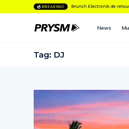
L’Amnesia Ibiza fête ses 50
BREAKING!
News
Mu
Tag:
DJ