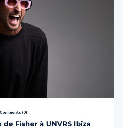
Comments (
0
)
e de Fisher à UNVRS Ibiza