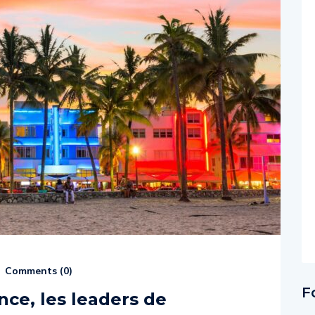
Comments (
0
)
F
ce, les leaders de