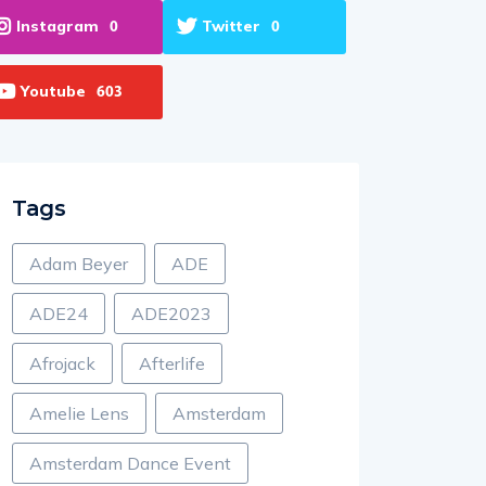
Instagram
Twitter
0
0
Youtube
603
Tags
Adam Beyer
ADE
ADE24
ADE2023
Afrojack
Afterlife
Amelie Lens
Amsterdam
Amsterdam Dance Event