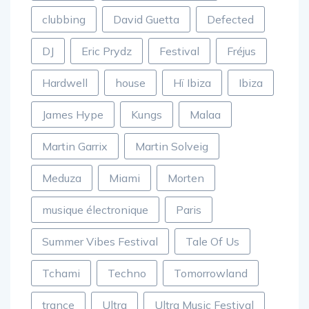
Carl Cox
Charlotte de Witte
clubbing
David Guetta
Defected
DJ
Eric Prydz
Festival
Fréjus
Hardwell
house
Hï Ibiza
Ibiza
James Hype
Kungs
Malaa
Martin Garrix
Martin Solveig
Meduza
Miami
Morten
musique électronique
Paris
Summer Vibes Festival
Tale Of Us
Tchami
Techno
Tomorrowland