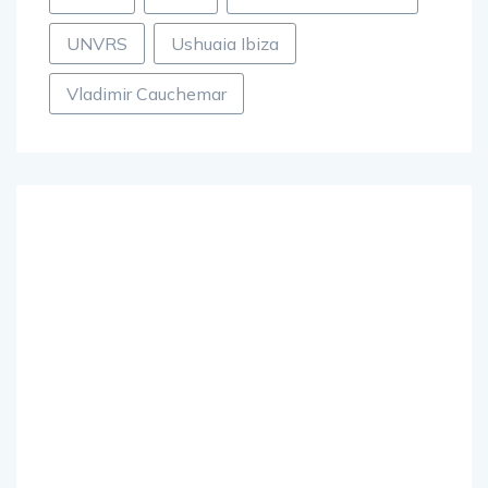
trance
Ultra
Ultra Music Festival
UNVRS
Ushuaia Ibiza
Vladimir Cauchemar