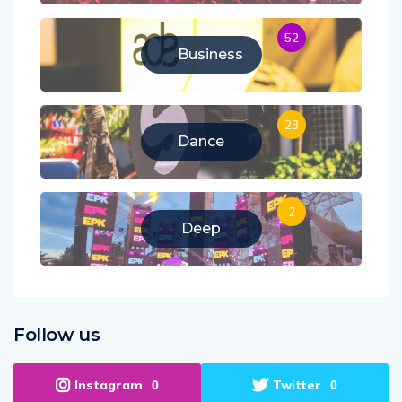
52
Business
23
Dance
2
Deep
Follow us