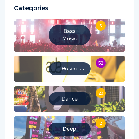
Categories
5
Bass
Music
52
Business
23
Dance
2
Deep