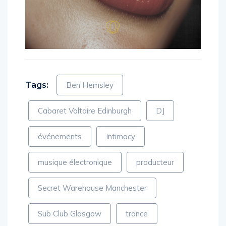
Tags:
Ben Hemsley
Cabaret Voltaire Edinburgh
DJ
événements
Intimacy
musique électronique
producteur
Secret Warehouse Manchester
Sub Club Glasgow
trance