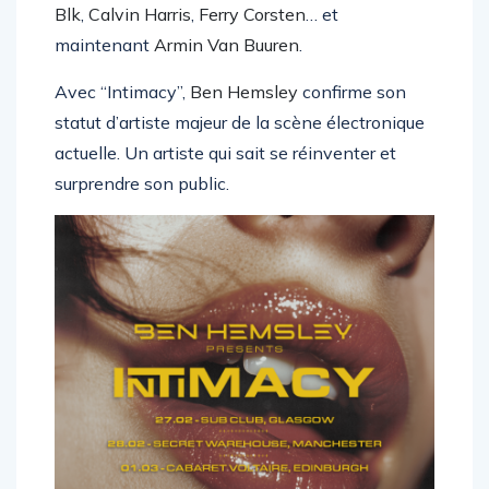
Denis Sulta
,
Patrick Topping
,
Alan Fitzpatrick
,
Blk
,
Calvin Harris
,
Ferry Corsten
… et
maintenant
Armin Van Buuren
.
Avec “Intimacy”,
Ben Hemsley
confirme son
statut d’artiste majeur de la scène électronique
actuelle. Un artiste qui sait se réinventer et
surprendre son public.