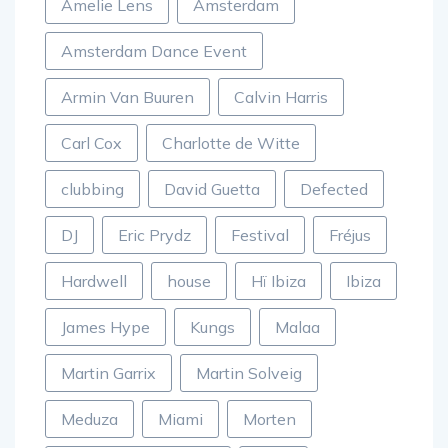
Amelie Lens
Amsterdam
Amsterdam Dance Event
Armin Van Buuren
Calvin Harris
Carl Cox
Charlotte de Witte
clubbing
David Guetta
Defected
DJ
Eric Prydz
Festival
Fréjus
Hardwell
house
Hï Ibiza
Ibiza
James Hype
Kungs
Malaa
Martin Garrix
Martin Solveig
Meduza
Miami
Morten