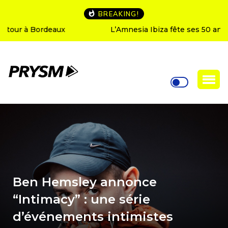
BREAKING!
L’Amnesia Ibiza fête ses 50 ans : le programme des
soirées d’ouverture
Ben Hemsley annonce
“Intimacy” : une série
d’événements intimistes