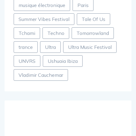
musique électronique
Paris
Summer Vibes Festival
Tale Of Us
Tchami
Techno
Tomorrowland
trance
Ultra
Ultra Music Festival
UNVRS
Ushuaia Ibiza
Vladimir Cauchemar