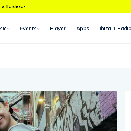
 ans : le programme des soirées d’ouverture
sic
Events
Player
Apps
Ibiza 1 Radi