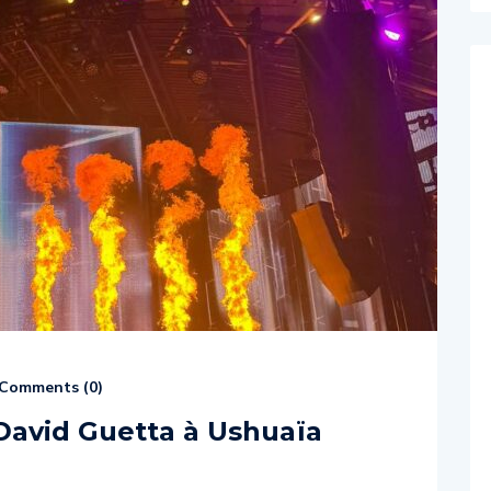
Comments (
0
)
David Guetta à Ushuaïa