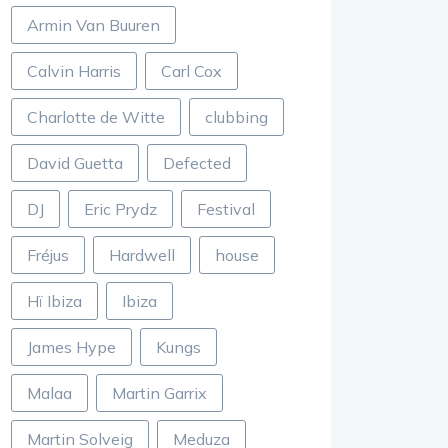
Armin Van Buuren
Calvin Harris
Carl Cox
Charlotte de Witte
clubbing
David Guetta
Defected
DJ
Eric Prydz
Festival
Fréjus
Hardwell
house
Hï Ibiza
Ibiza
James Hype
Kungs
Malaa
Martin Garrix
Martin Solveig
Meduza