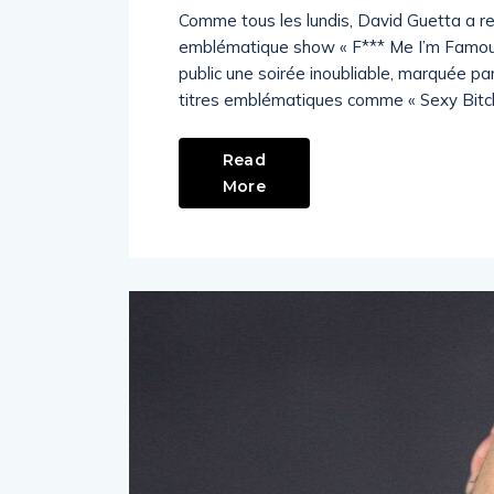
Comme tous les lundis, David Guetta a rep
emblématique show « F*** Me I’m Famous »
public une soirée inoubliable, marquée pa
titres emblématiques comme « Sexy Bitch 
Read
More