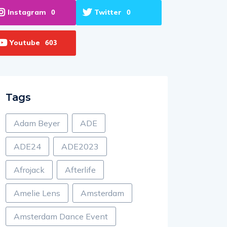
Instagram
Twitter
0
0
Youtube
603
Tags
Adam Beyer
ADE
ADE24
ADE2023
Afrojack
Afterlife
Amelie Lens
Amsterdam
Amsterdam Dance Event