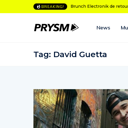
L’Amnesia Ibiza fête ses 50
BREAKING!
News
Mu
Tag:
David Guetta