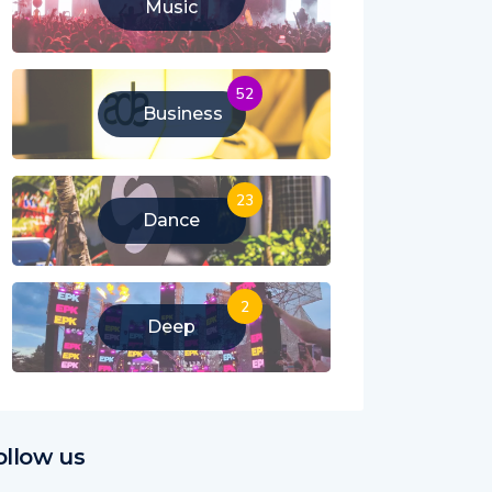
Music
52
Business
23
Dance
2
Deep
ollow us