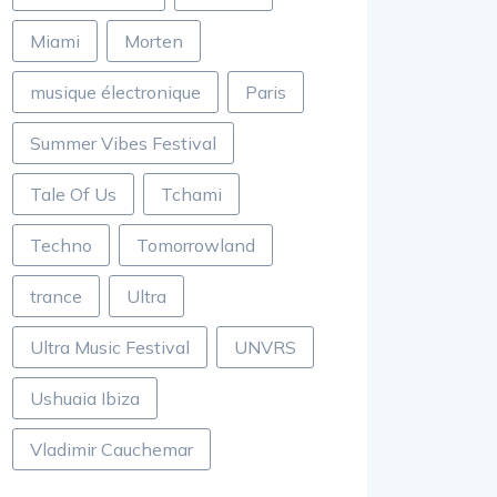
Miami
Morten
musique électronique
Paris
Summer Vibes Festival
Tale Of Us
Tchami
Techno
Tomorrowland
trance
Ultra
Ultra Music Festival
UNVRS
Ushuaia Ibiza
Vladimir Cauchemar