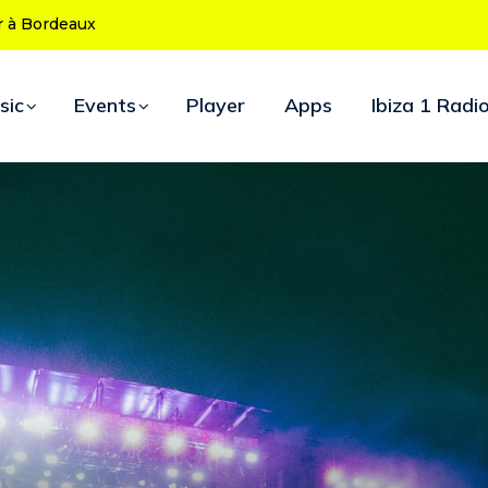
 ans : le programme des soirées d’ouverture
sic
Events
Player
Apps
Ibiza 1 Radi