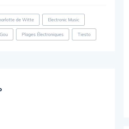
harlotte de Witte
Electronic Music
 Gou
Plages Électroniques
Tiesto
o