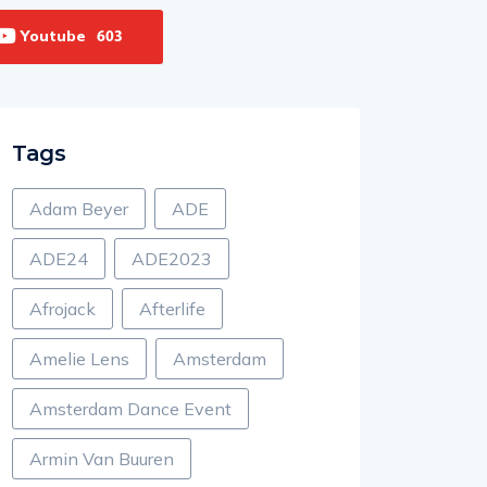
Youtube
603
Tags
Adam Beyer
ADE
ADE24
ADE2023
Afrojack
Afterlife
Amelie Lens
Amsterdam
Amsterdam Dance Event
Armin Van Buuren