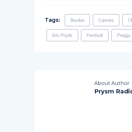
Tags:
Booba
Cannes
C
Eric Prydz
Festival
Peggy
About Author
Prysm Radi