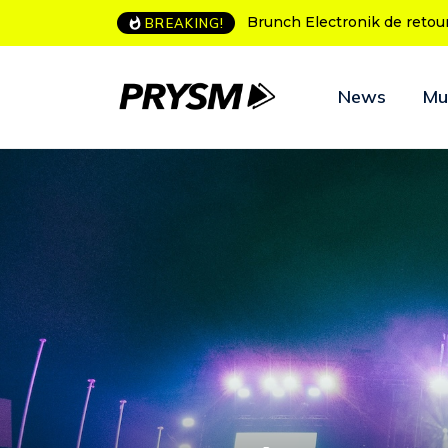
L’Amnesia Ibiza fête ses 50
BREAKING!
News
Mu