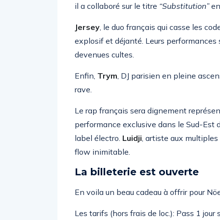
il a collaboré sur le titre
“Substitution”
en
Jersey
, le duo français qui casse les co
explosif et déjanté. Leurs performances 
devenues cultes.
Enfin,
Trym
, DJ parisien en pleine ascen
rave.
Le rap français sera dignement représen
performance exclusive dans le Sud-Est d
label électro.
Luidji
, artiste aux multiple
flow inimitable.
La billeterie est ouverte
En voila un beau cadeau à offrir pour Nöel
Les tarifs (hors frais de loc.): Pass 1 jou