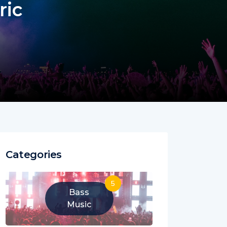
ric
Categories
5
Bass
Music