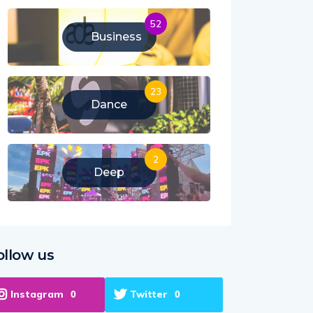
52
Business
23
Dance
2
Deep
ollow us
Instagram
Twitter
0
0