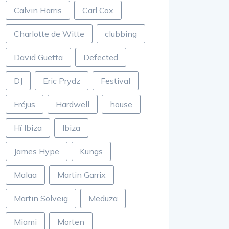
Calvin Harris
Carl Cox
Charlotte de Witte
clubbing
David Guetta
Defected
DJ
Eric Prydz
Festival
Fréjus
Hardwell
house
Hï Ibiza
Ibiza
James Hype
Kungs
Malaa
Martin Garrix
Martin Solveig
Meduza
Miami
Morten