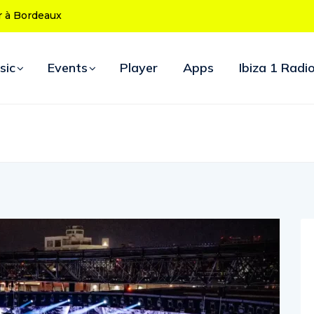
ans : le
uverture
sic
Events
Player
Apps
Ibiza 1 Radi