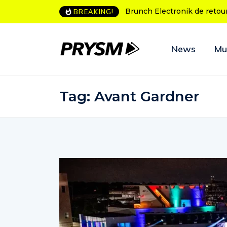
h Electronik de retour à Bordeaux
L’Amnesia Ibiza fête ses 50 
BREAKING!
programme des soirées d’o
News
Mu
Tag:
Avant Gardner