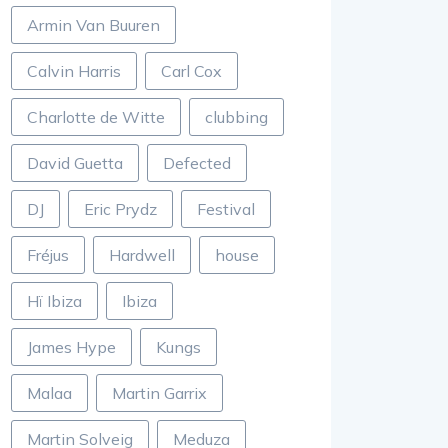
Armin Van Buuren
Calvin Harris
Carl Cox
Charlotte de Witte
clubbing
David Guetta
Defected
DJ
Eric Prydz
Festival
Fréjus
Hardwell
house
Hï Ibiza
Ibiza
James Hype
Kungs
Malaa
Martin Garrix
Martin Solveig
Meduza