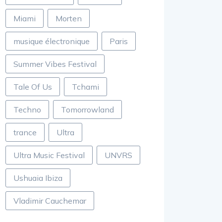
Miami
Morten
musique électronique
Paris
Summer Vibes Festival
Tale Of Us
Tchami
Techno
Tomorrowland
trance
Ultra
Ultra Music Festival
UNVRS
Ushuaia Ibiza
Vladimir Cauchemar