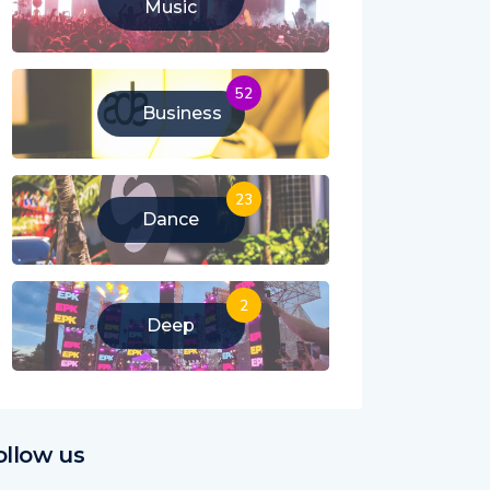
Music
52
Business
23
Dance
2
Deep
ollow us