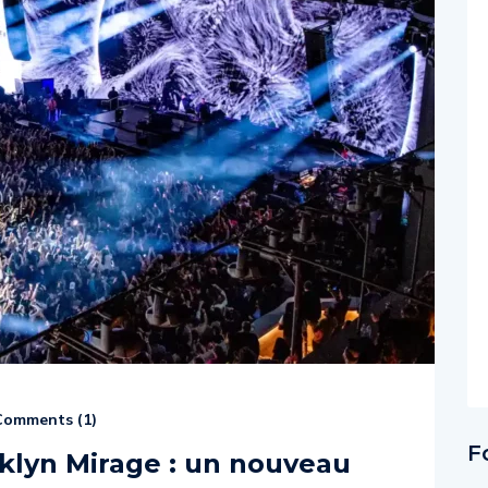
omments (
1
)
F
klyn Mirage : un nouveau