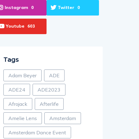
Instagram
Twitter
0
0
Youtube
603
Tags
Adam Beyer
ADE
ADE24
ADE2023
Afrojack
Afterlife
Amelie Lens
Amsterdam
Amsterdam Dance Event