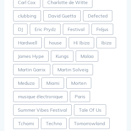
Carl Cox
Charlotte de Witte
clubbing
David Guetta
Defected
DJ
Eric Prydz
Festival
Fréjus
Hardwell
house
Hï Ibiza
Ibiza
James Hype
Kungs
Malaa
Martin Garrix
Martin Solveig
Meduza
Miami
Morten
musique électronique
Paris
Summer Vibes Festival
Tale Of Us
Tchami
Techno
Tomorrowland