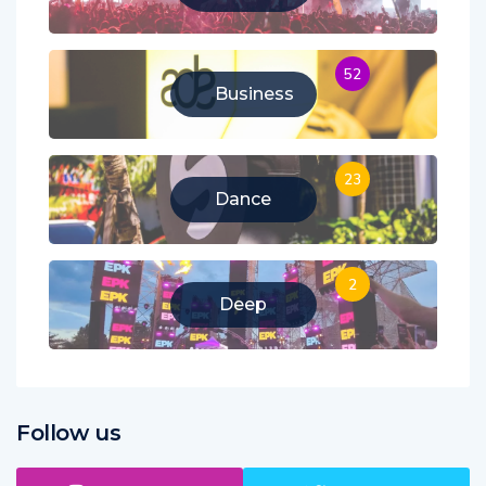
Music
52
Business
23
Dance
2
Deep
Follow us