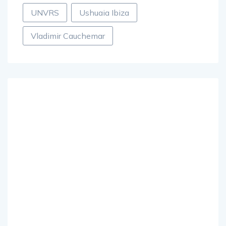
trance
Ultra
Ultra Music Festival
UNVRS
Ushuaia Ibiza
Vladimir Cauchemar