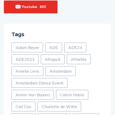
Youtube
603
Tags
Adam Beyer
ADE
ADE24
ADE2023
Afrojack
Afterlife
Amelie Lens
Amsterdam
Amsterdam Dance Event
Armin Van Buuren
Calvin Harris
Carl Cox
Charlotte de Witte