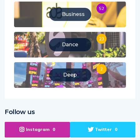
52
Business
23
Dance
2
Deep
Follow us
Instagram
Twitter
0
0