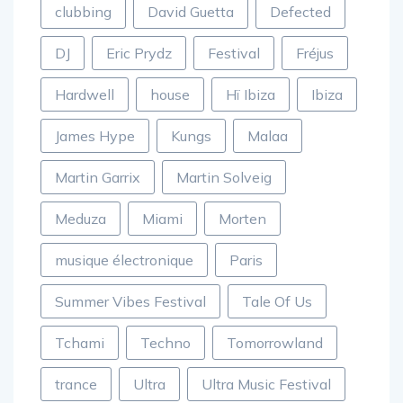
clubbing
David Guetta
Defected
DJ
Eric Prydz
Festival
Fréjus
Hardwell
house
Hï Ibiza
Ibiza
James Hype
Kungs
Malaa
Martin Garrix
Martin Solveig
Meduza
Miami
Morten
musique électronique
Paris
Summer Vibes Festival
Tale Of Us
Tchami
Techno
Tomorrowland