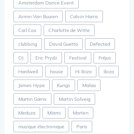
Amsterdam Dance Event
Armin Van Buuren
Calvin Harris
Carl Cox
Charlotte de Witte
clubbing
David Guetta
Defected
DJ
Eric Prydz
Festival
Fréjus
Hardwell
house
Hï Ibiza
Ibiza
James Hype
Kungs
Malaa
Martin Garrix
Martin Solveig
Meduza
Miami
Morten
musique électronique
Paris