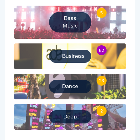
5
Bass
Music
52
Business
23
Dance
2
Deep