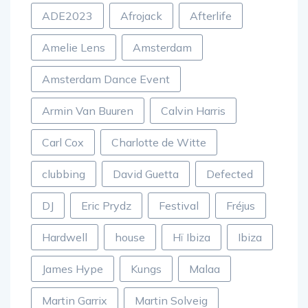
ADE2023
Afrojack
Afterlife
Amelie Lens
Amsterdam
Amsterdam Dance Event
Armin Van Buuren
Calvin Harris
Carl Cox
Charlotte de Witte
clubbing
David Guetta
Defected
DJ
Eric Prydz
Festival
Fréjus
Hardwell
house
Hï Ibiza
Ibiza
James Hype
Kungs
Malaa