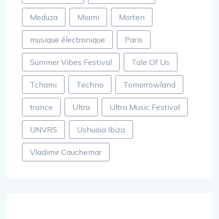
Martin Garrix
Martin Solveig
Meduza
Miami
Morten
musique électronique
Paris
Summer Vibes Festival
Tale Of Us
Tchami
Techno
Tomorrowland
trance
Ultra
Ultra Music Festival
UNVRS
Ushuaia Ibiza
Vladimir Cauchemar