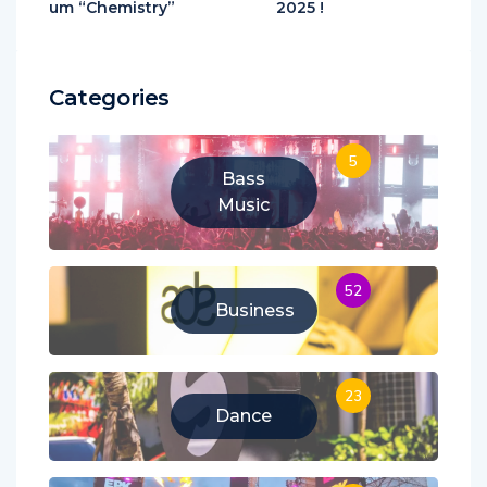
“Psycho” avant l’alb
n’aura pas lieue en
um “Chemistry”
2025 !
Categories
5
Bass
Music
52
Business
23
Dance