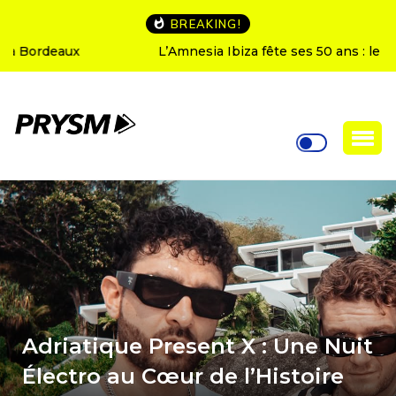
BREAKING!
L’Amnesia Ibiza fête ses 50 ans : le programme des
soirées d’ouverture
Adriatique Present X : Une Nuit
Électro au Cœur de l’Histoire