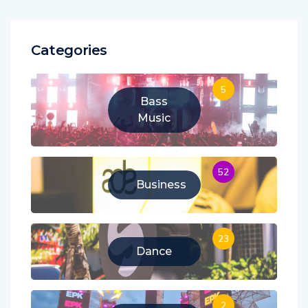
Categories
5
Bass
Music
52
Business
23
Dance
2