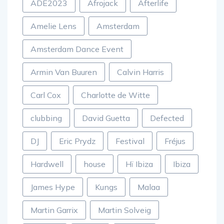
ADE2023
Afrojack
Afterlife
Amelie Lens
Amsterdam
Amsterdam Dance Event
Armin Van Buuren
Calvin Harris
Carl Cox
Charlotte de Witte
clubbing
David Guetta
Defected
DJ
Eric Prydz
Festival
Fréjus
Hardwell
house
Hï Ibiza
Ibiza
James Hype
Kungs
Malaa
Martin Garrix
Martin Solveig