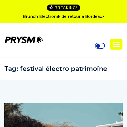
BREAKING!
Brunch Electronik de retour à Bordeaux
L’
Tag:
festival électro patrimoine