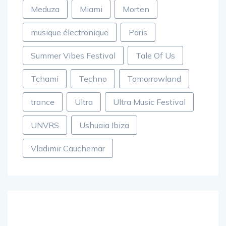
Meduza
Miami
Morten
musique électronique
Paris
Summer Vibes Festival
Tale Of Us
Tchami
Techno
Tomorrowland
trance
Ultra
Ultra Music Festival
UNVRS
Ushuaia Ibiza
Vladimir Cauchemar