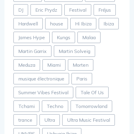
DJ
Eric Prydz
Festival
Fréjus
Hardwell
house
Hï Ibiza
Ibiza
James Hype
Kungs
Malaa
Martin Garrix
Martin Solveig
Meduza
Miami
Morten
musique électronique
Paris
Summer Vibes Festival
Tale Of Us
Tchami
Techno
Tomorrowland
trance
Ultra
Ultra Music Festival
UNVRS
Ushuaia Ibiza