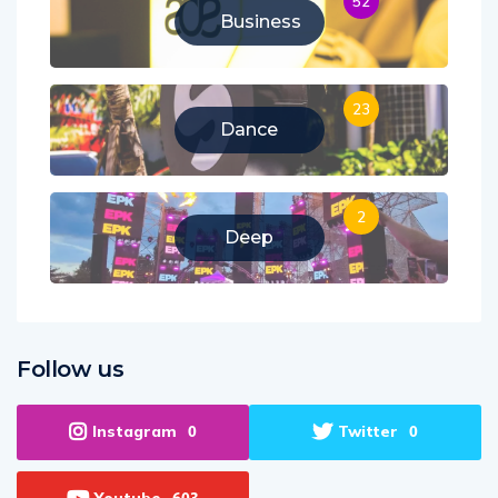
52
Business
23
Dance
2
Deep
Follow us
Instagram
Twitter
0
0