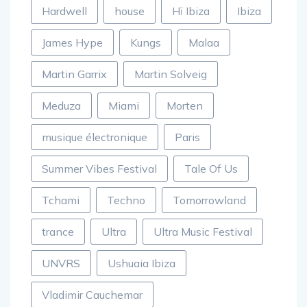
Hardwell
house
Hï Ibiza
Ibiza
James Hype
Kungs
Malaa
Martin Garrix
Martin Solveig
Meduza
Miami
Morten
musique électronique
Paris
Summer Vibes Festival
Tale Of Us
Tchami
Techno
Tomorrowland
trance
Ultra
Ultra Music Festival
UNVRS
Ushuaia Ibiza
Vladimir Cauchemar