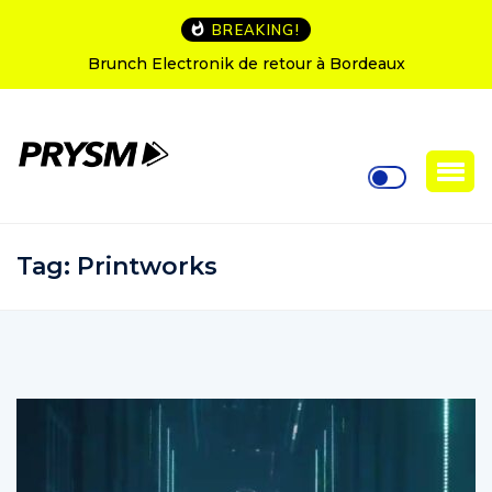
BREAKING!
L’Amnesia Ibiza fête ses 50 ans : le programme des
soirées d’ouverture
Tag:
Printworks