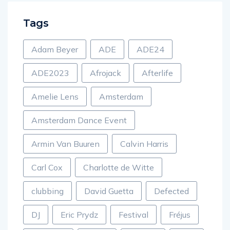
Tags
Adam Beyer
ADE
ADE24
ADE2023
Afrojack
Afterlife
Amelie Lens
Amsterdam
Amsterdam Dance Event
Armin Van Buuren
Calvin Harris
Carl Cox
Charlotte de Witte
clubbing
David Guetta
Defected
DJ
Eric Prydz
Festival
Fréjus