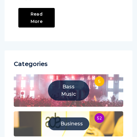
Read
More
Categories
5
Bass
Music
52
Business