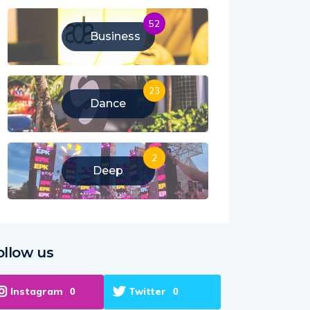
52
Business
23
Dance
2
Deep
ollow us
Instagram
Twitter
0
0