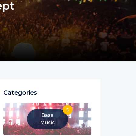
ept
Categories
5
Bass
Music