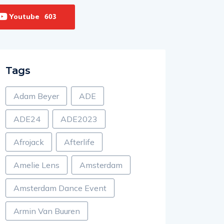
Youtube
603
Tags
Adam Beyer
ADE
ADE24
ADE2023
Afrojack
Afterlife
Amelie Lens
Amsterdam
Amsterdam Dance Event
Armin Van Buuren