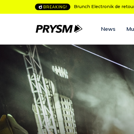
L’Amnesia Ibiza fête ses 50
BREAKING!
News
Mu