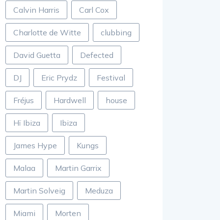
Calvin Harris
Carl Cox
Charlotte de Witte
clubbing
David Guetta
Defected
DJ
Eric Prydz
Festival
Fréjus
Hardwell
house
Hï Ibiza
Ibiza
James Hype
Kungs
Malaa
Martin Garrix
Martin Solveig
Meduza
Miami
Morten