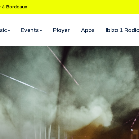
 ans : le programme des soirées d’ouverture
sic
Events
Player
Apps
Ibiza 1 Radi