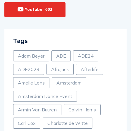
Youtube
603
Tags
Adam Beyer
ADE
ADE24
ADE2023
Afrojack
Afterlife
Amelie Lens
Amsterdam
Amsterdam Dance Event
Armin Van Buuren
Calvin Harris
Carl Cox
Charlotte de Witte