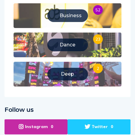
52
Business
23
Dance
2
Deep
Follow us
Instagram
Twitter
0
0