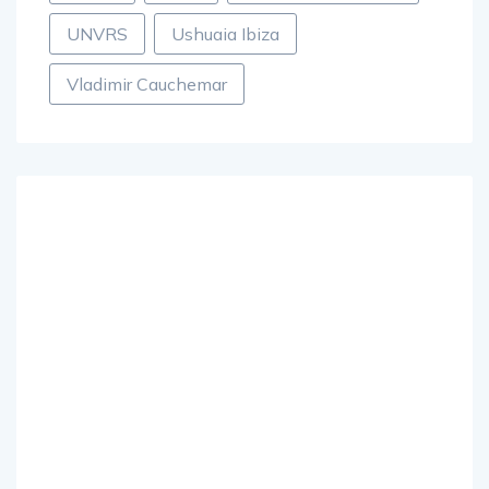
trance
Ultra
Ultra Music Festival
UNVRS
Ushuaia Ibiza
Vladimir Cauchemar