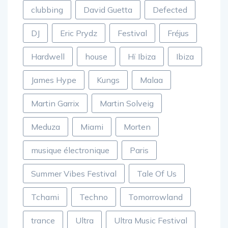
clubbing
David Guetta
Defected
DJ
Eric Prydz
Festival
Fréjus
Hardwell
house
Hï Ibiza
Ibiza
James Hype
Kungs
Malaa
Martin Garrix
Martin Solveig
Meduza
Miami
Morten
musique électronique
Paris
Summer Vibes Festival
Tale Of Us
Tchami
Techno
Tomorrowland