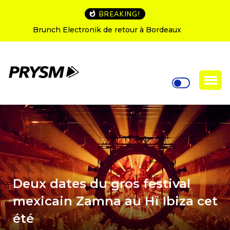
BREAKING!
L’Amnesia Ibiza fête ses 50 ans : le programme des
soirées d’ouverture
Deux dates du gros festival
mexicain Zamna au Hï Ibiza cet
été