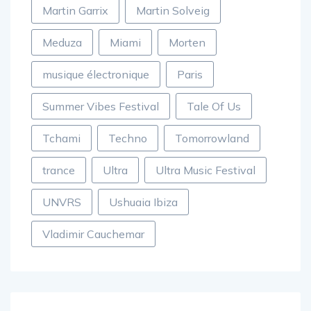
Martin Garrix
Martin Solveig
Meduza
Miami
Morten
musique électronique
Paris
Summer Vibes Festival
Tale Of Us
Tchami
Techno
Tomorrowland
trance
Ultra
Ultra Music Festival
UNVRS
Ushuaia Ibiza
Vladimir Cauchemar