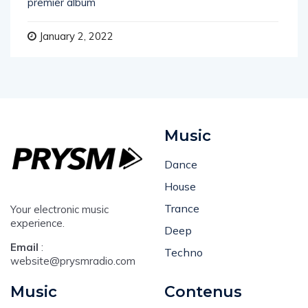
Le DJ lyonnais Tony Romera vient de sortir son
premier album
January 2, 2022
Music
Dance
House
Trance
Your electronic music
experience.
Deep
Email
:
Techno
website@prysmradio.com
Music
Contenus