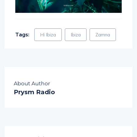
Tags:
Hï Ibiza
Ibiza
Zamna
About Author
Prysm Radio