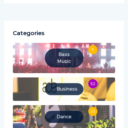
Categories
5
Bass
Music
52
Business
23
Dance