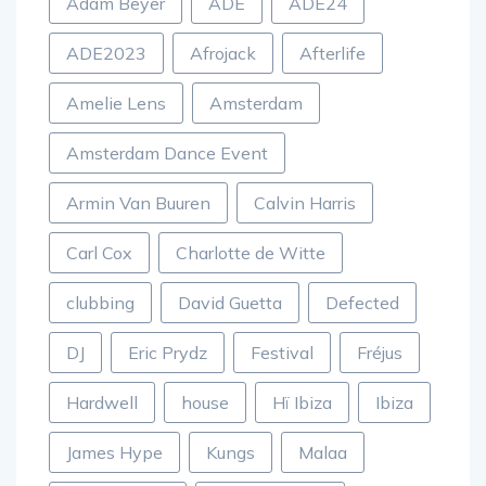
Adam Beyer
ADE
ADE24
ADE2023
Afrojack
Afterlife
Amelie Lens
Amsterdam
Amsterdam Dance Event
Armin Van Buuren
Calvin Harris
Carl Cox
Charlotte de Witte
clubbing
David Guetta
Defected
DJ
Eric Prydz
Festival
Fréjus
Hardwell
house
Hï Ibiza
Ibiza
James Hype
Kungs
Malaa