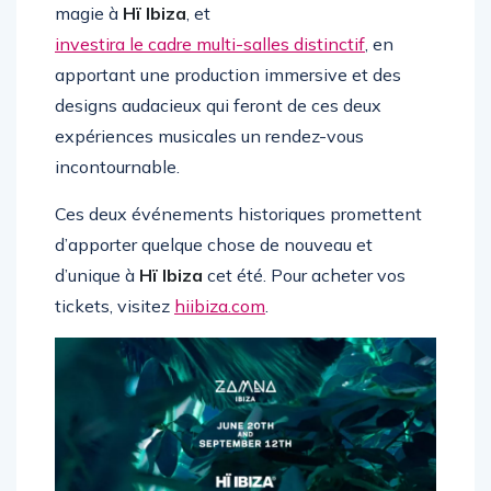
Maintenant, le festival pionnier apporte sa
magie à
Hï Ibiza
, et
investira le cadre multi-salles distinctif
, en
apportant une production immersive et des
designs audacieux qui feront de ces deux
expériences musicales un rendez-vous
incontournable.
Ces deux événements historiques promettent
d’apporter quelque chose de nouveau et
d’unique à
Hï Ibiza
cet été. Pour acheter vos
tickets, visitez
hiibiza.com
.