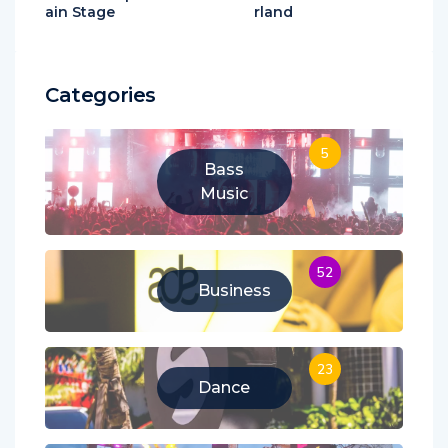
se du lineup de la M
bel d’Alison Wonde
ain Stage
rland
Categories
5
Bass
Music
52
Business
23
Dance