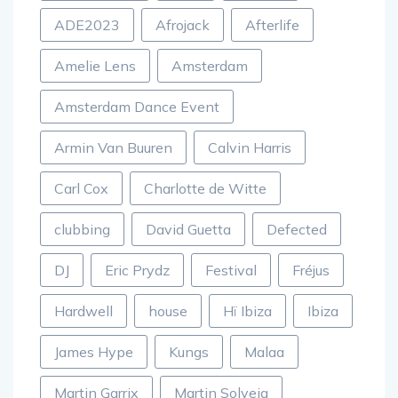
Adam Beyer
ADE
ADE24
ADE2023
Afrojack
Afterlife
Amelie Lens
Amsterdam
Amsterdam Dance Event
Armin Van Buuren
Calvin Harris
Carl Cox
Charlotte de Witte
clubbing
David Guetta
Defected
DJ
Eric Prydz
Festival
Fréjus
Hardwell
house
Hï Ibiza
Ibiza
James Hype
Kungs
Malaa