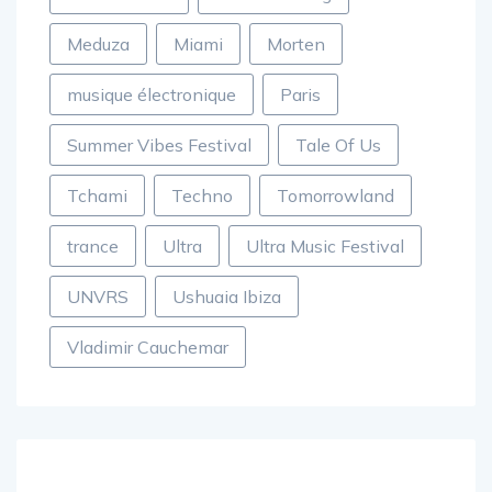
Martin Garrix
Martin Solveig
Meduza
Miami
Morten
musique électronique
Paris
Summer Vibes Festival
Tale Of Us
Tchami
Techno
Tomorrowland
trance
Ultra
Ultra Music Festival
UNVRS
Ushuaia Ibiza
Vladimir Cauchemar